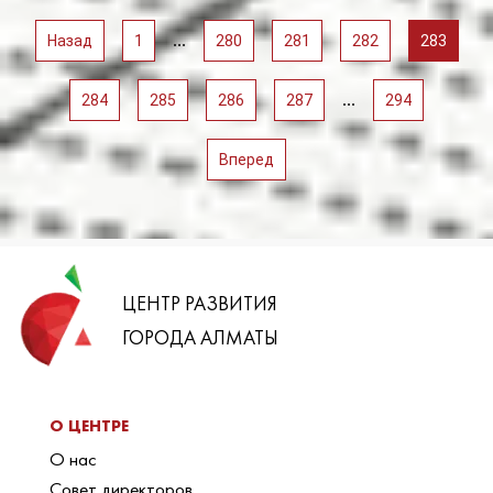
...
Назад
1
280
281
282
283
...
284
285
286
287
294
Вперед
ЦЕНТР РАЗВИТИЯ
ГОРОДА АЛМАТЫ
О ЦЕНТРЕ
О нас
Совет директоров