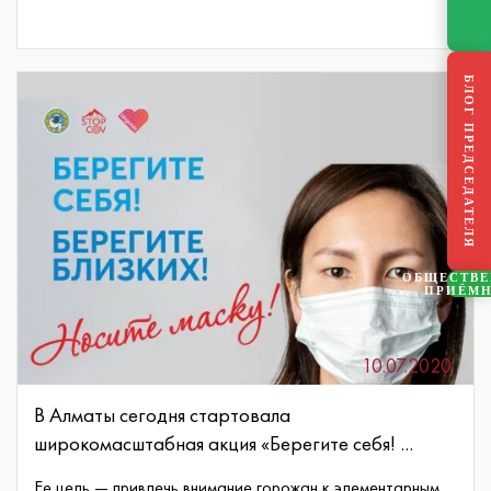
БЛОГ ПРЕДСЕДАТЕЛЯ
ОБЩЕСТВ
ПРИЁМ
10.07.2020
В Алматы сегодня стартовала
широкомасштабная акция «Берегите себя! ...
Ее цель — привлечь внимание горожан к элементарным