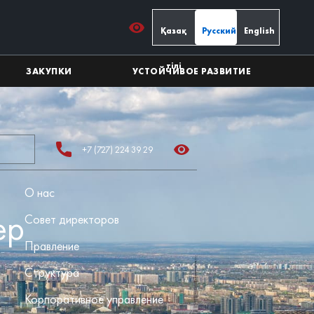
Қазақ
Русский
English
тілі
ЗАКУПКИ
УСТОЙЧИВОЕ РАЗВИТИЕ
+7 (727) 224 39 29
О нас
ер
Совет директоров
Правление
Структура
Корпоративное управление