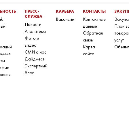
ЛЬНОСТЬ
ПРЕСС-
КАРЬЕРА
КОНТАКТЫ
ЗАКУП
СЛУЖБА
nk
Вакансии
Контактные
Закупк
Новости
ный
данные
План з
Аналитика
Обратная
товаро
Фото и
связь
услуг
видео
икаций
Карта
Объявл
СМИ о нас
ммные
сайта
Дайджест
нты
Экспертный
офис
блог
жения
н