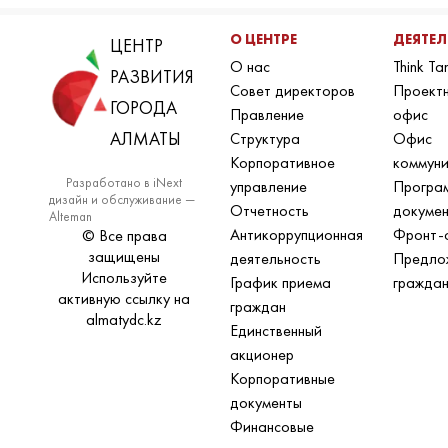
О ЦЕНТРЕ
ДЕЯТЕ
ЦЕНТР
О нас
Think Ta
РАЗВИТИЯ
Совет директоров
Проект
ГОРОДА
Правление
офис
АЛМАТЫ
Структура
Офис
Корпоративное
коммун
Разработано в iNext
управление
Програ
дизайн и обслуживание —
Отчетность
докуме
Alteman
Антикоррупционная
Фронт-
© Все права
защищены
деятельность
Предло
Используйте
График приема
гражда
активную ссылку на
граждан
almatydc.kz
Единственный
акционер
Корпоративные
документы
Финансовые