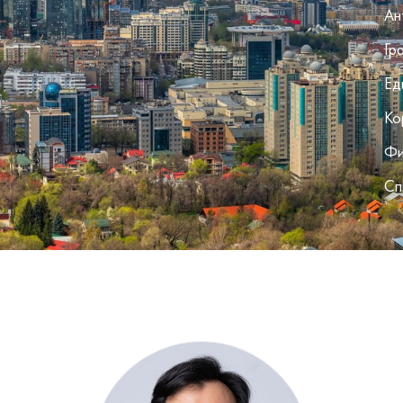
Ан
Гр
Ед
Ко
Фи
Сп