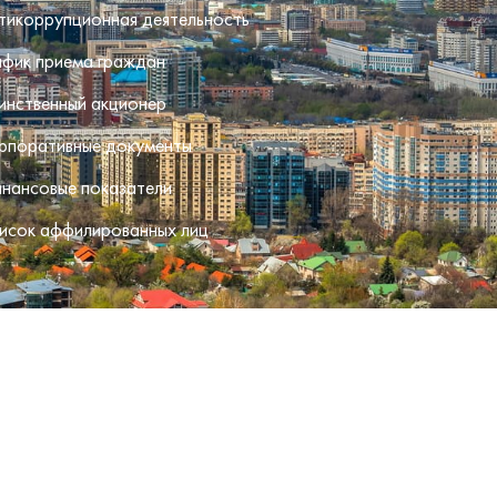
тикоррупционная деятельность
афик приема граждан
инственный акционер
рпоративные документы
нансовые показатели
исок аффилированных лиц