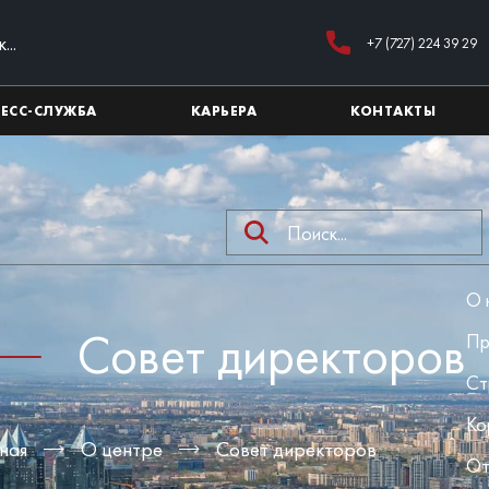
+7 (727) 224 39 29
РЕСС-СЛУЖБА
КАРЬЕРА
КОНТАКТЫ
О 
Совет директоров
Пр
Ст
Ко
ная
О центре
Совет директоров
От