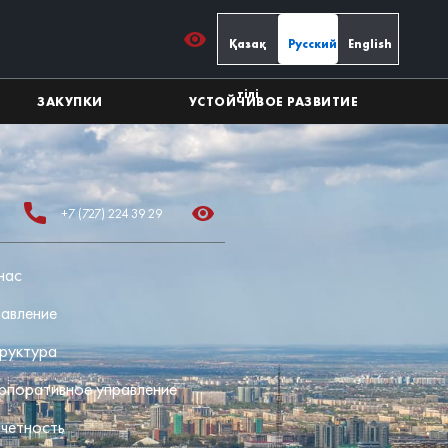
Қазақ
Русский
English
тілі
ЗАКУПКИ
УСТОЙЧИВОЕ РАЗВИТИЕ
+7 (727) 224 39 29
нас
авление
руктура
рпоративное управление
четность