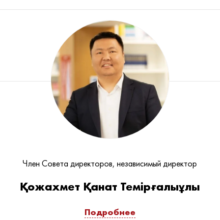
Член Совета директоров, независимый директор
Қожахмет Қанат Темірғалыұлы
Подробнее