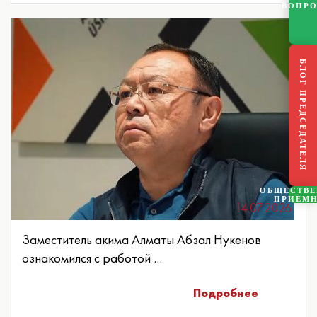
ВОПР
БЛОГ ПРЕДСЕДАТЕЛЯ
ОБЩЕСТВ
ПРИЁМ
14.07.2026
Заместитель акима Алматы Абзал Нукенов
ознакомился с работой ...
Подробнее