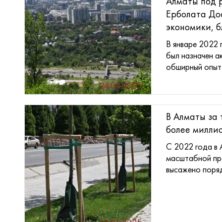
Алматы под 
Ерболата До
экономики, бл
В январе 2022
был назначен а
обширный опыт в
24.05.2025
В Алматы за 
более миллион
С 2022 года в 
масштабной пр
высажено порядк