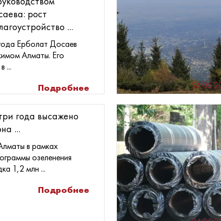
руководством
саева: рост
агоустройство ...
 года Ерболат Досаев
кимом Алматы. Его
 ...
24.05.2
Подробнее
три года высажено
а ...
Алматы в рамках
ограммы озеленения
а 1,2 млн ...
Подробнее