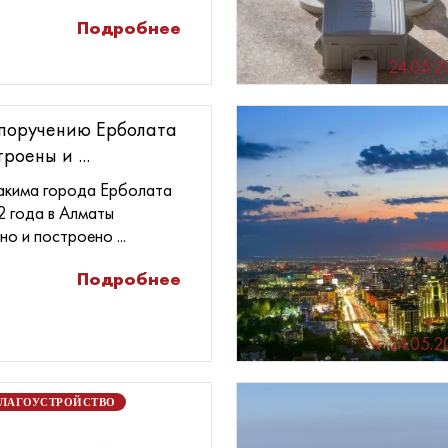
Подробнее
24.05.2
 поручению Ерболата
роены и ...
акима города Ерболата
2 года в Алматы
о и построено ...
Подробнее
24.05.2
ЛАГОУСТРОЙСТВО