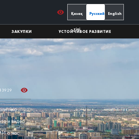
Қазақ
Русский
English
тілі
ЗАКУПКИ
УСТОЙЧИВОЕ РАЗВИТИЕ
4 39 29
алитика
то и видео
И о нас