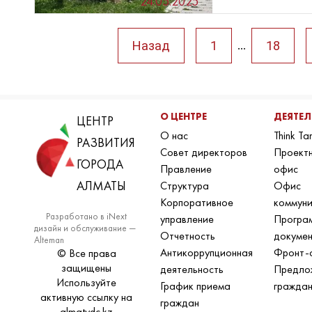
24.05.2025
Назад
1
18
...
О ЦЕНТРЕ
ДЕЯТЕ
ЦЕНТР
О нас
Think Ta
РАЗВИТИЯ
Совет директоров
Проект
ГОРОДА
Правление
офис
АЛМАТЫ
Структура
Офис
Корпоративное
коммун
Разработано в iNext
управление
Програ
дизайн и обслуживание —
Отчетность
докуме
Alteman
Антикоррупционная
Фронт-
© Все права
защищены
деятельность
Предло
Используйте
График приема
гражда
активную ссылку на
граждан
almatydc.kz