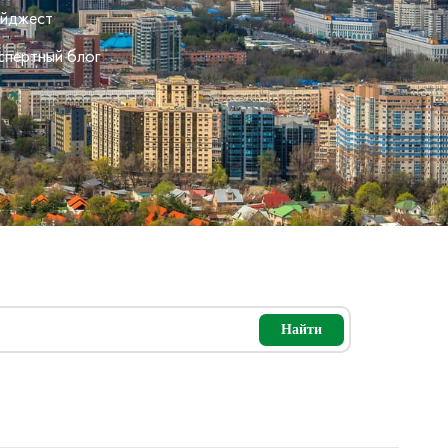
йджест
спертный блог
Найти