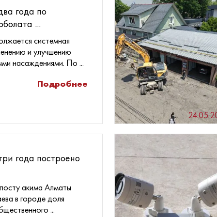
два года по
болата ...
олжается системная
ленению и улучшению
ми насаждениями. По ...
Подробнее
24.05.2
три года построено
 посту акима Алматы
ева в городе доля
щественного ...