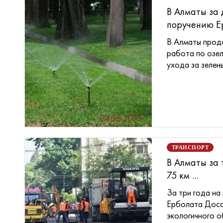
В Алматы за 
поручению Ер
В Алматы прод
работа по озе
ухода за зелены
24.05.2025
ТРАНСПОРТ
В Алматы за 
75 км ...
За три года на
Ерболата Доса
экологичного об