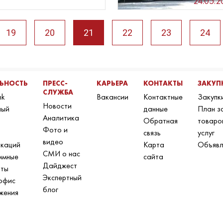
24.05.2
19
20
21
22
23
24
ЛЬНОСТЬ
ПРЕСС-
КАРЬЕРА
КОНТАКТЫ
ЗАКУП
СЛУЖБА
nk
Вакансии
Контактные
Закупк
Новости
ный
данные
План з
Аналитика
Обратная
товаро
Фото и
связь
услуг
видео
икаций
Карта
Объявл
СМИ о нас
ммные
сайта
Дайджест
нты
Экспертный
офис
блог
жения
н