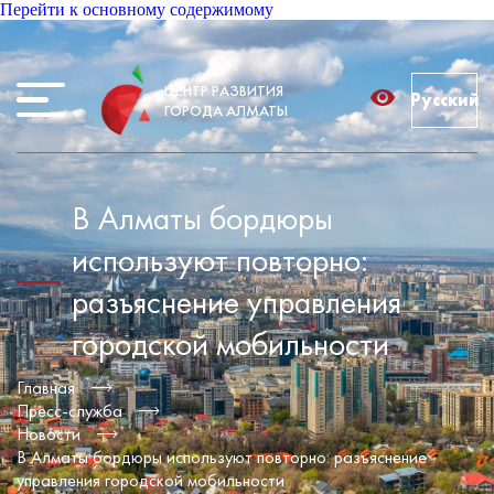
Перейти к основному содержимому
ЦЕНТР РАЗВИТИЯ
Русский
ГОРОДА АЛМАТЫ
В Алматы бордюры
используют повторно:
разъяснение управления
городской мобильности
Главная
Пресс-служба
Новости
В Алматы бордюры используют повторно: разъяснение
управления городской мобильности