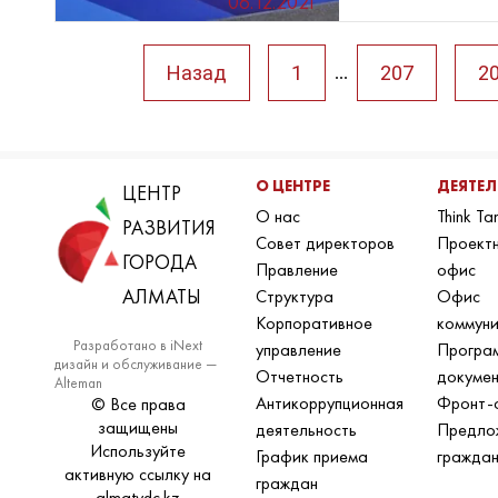
06.12.2021
Назад
1
207
2
...
О ЦЕНТРЕ
ДЕЯТЕ
ЦЕНТР
О нас
Think Ta
РАЗВИТИЯ
Совет директоров
Проект
ГОРОДА
Правление
офис
АЛМАТЫ
Структура
Офис
Корпоративное
коммун
Разработано в iNext
управление
Програ
дизайн и обслуживание —
Отчетность
докуме
Alteman
Антикоррупционная
Фронт-
© Все права
защищены
деятельность
Предло
Используйте
График приема
гражда
активную ссылку на
граждан
almatydc.kz