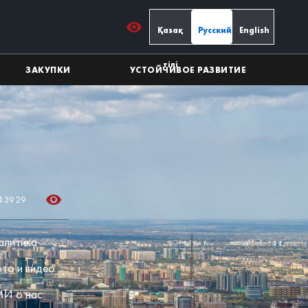
Қазақ
Русский
English
тілі
ЗАКУПКИ
УСТОЙЧИВОЕ РАЗВИТИЕ
4 39 29
алитика
то и видео
И о нас