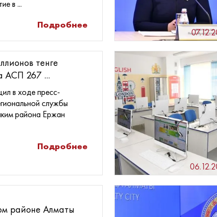
е в ...
Подробнее
07.12.
ллионов тенге
 АСП 267 ...
ил в ходе пресс-
егиональной службы
аким района Ержан
Подробнее
06.12.
ом районе Алматы