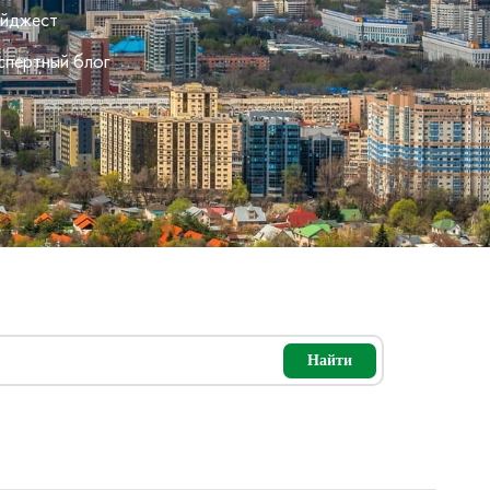
йджест
спертный блог
Найти