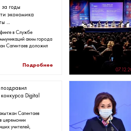
 за годы
ти экономика
 ...
финге в Службе
оммуникаций аким города
ан Сагинтаев доложил
Подробнее
07.12.
 поздравил
конкурса Digital
акытжан Сагинтаев
 в церемонии
чших учителей,