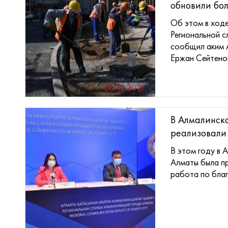
обновили бол
Об этом в ход
Региональной 
сообщил аким 
Ержан Сейтенов.
06.12.2021
В Алмалинск
реализовали 5
В этом году в 
Алматы была пр
работа по благо