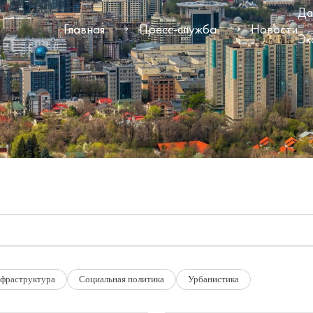
Да
Главная
Пресс-служба
Новости
Эк
фраструктура
Социальная политика
Урбанистика