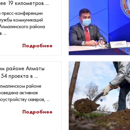
ее 19 километров ...
е пресс-конференции
службы коммуникаций
Алмалинского района
 ...
Подробнее
06.12.
ом районе Алматы
4 проекта в ...
Алмалинском районе
оведена активная
устройству скверов, ...
Подробнее