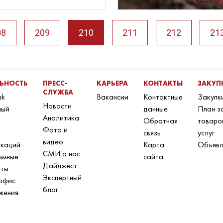
06.12.
08
209
210
211
212
21
ЛЬНОСТЬ
ПРЕСС-
КАРЬЕРА
КОНТАКТЫ
ЗАКУП
СЛУЖБА
nk
Вакансии
Контактные
Закупк
Новости
ный
данные
План з
Аналитика
Обратная
товаро
Фото и
связь
услуг
видео
икаций
Карта
Объявл
СМИ о нас
ммные
сайта
Дайджест
нты
Экспертный
офис
блог
жения
н