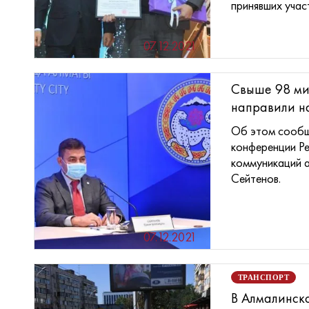
принявших участи
07.12.2021
Свыше 98 ми
направили на
Об этом сообщ
конференции Р
коммуникаций 
Сейтенов.
07.12.2021
ТРАНСПОРТ
В Алмалинск