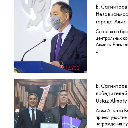
Б. Сагинтаев:
Независимос
города Алматы
Сегодня на бри
центральных к
Алматы Бакытж
о ...
08.12.2021
Б. Сагинтаев
победителей 
Ustaz Almaty
Аким Алматы Б
принял участие
награждения лу