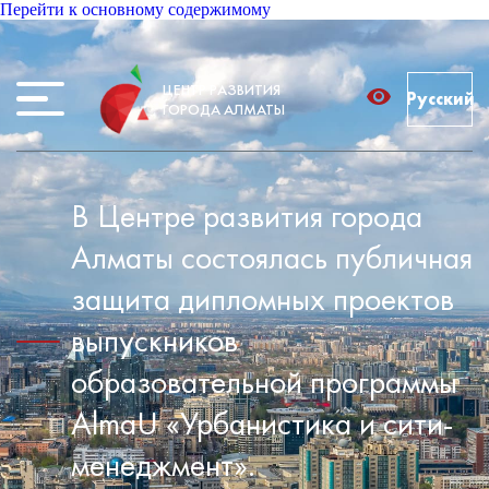
Перейти к основному содержимому
ЦЕНТР РАЗВИТИЯ
Русский
ГОРОДА АЛМАТЫ
В Центре развития города
Алматы состоялась публичная
защита дипломных проектов
выпускников
образовательной программы
AlmaU «Урбанистика и сити-
менеджмент».