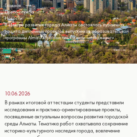
Главная
Пресс-служба
Новости
В Центре развития города Алматы состоялась публичная
защита дипломных проектов выпускников образовательной
программы AlmaU «Урбанистика и сити-менеджмент».
10.06.2026
В рамках итоговой аттестации студенты представили
исследования и практико-ориентированные проекты,
посвященные актуальным вопросам развития городской
среды Алматы. Тематика работ охватывала сохранение
историко-культурного наследия города, вовлечение