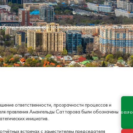
аботы и усиление контроля за реализацией ключевых
шение ответственности, прозрачности процессов и
еля правления Амангельды Саттарова были обозначены
ВОПР
тегических инициатив.
 отчётных встречах с заместителем председателя