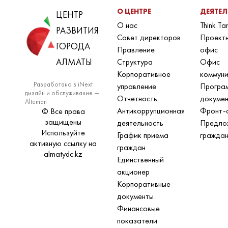
О ЦЕНТРЕ
ДЕЯТЕ
ЦЕНТР
О нас
Think Ta
РАЗВИТИЯ
Совет директоров
Проект
ГОРОДА
Правление
офис
АЛМАТЫ
Структура
Офис
Корпоративное
коммун
Разработано в iNext
управление
Програ
дизайн и обслуживание —
Отчетность
докуме
Alteman
Антикоррупционная
Фронт-
© Все права
защищены
деятельность
Предло
Используйте
График приема
гражда
активную ссылку на
граждан
almatydc.kz
Единственный
акционер
Корпоративные
документы
Финансовые
показатели