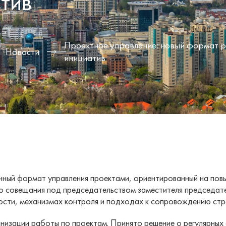
тив
Проектное управление: новый формат р
Новости
инициатив
ный формат управления проектами, ориентированный на повы
го совещания под председательством заместителя председат
ости, механизмах контроля и подходах к сопровождению стра
анизации работы по проектам. Принято решение о регулярных