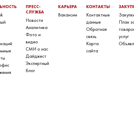
ЛЬНОСТЬ
ПРЕСС-
КАРЬЕРА
КОНТАКТЫ
ЗАКУП
СЛУЖБА
nk
Вакансии
Контактные
Закупк
Новости
ный
данные
План з
Аналитика
Обратная
товаро
Фото и
связь
услуг
видео
икаций
Карта
Объявл
СМИ о нас
ммные
сайта
Дайджест
нты
Экспертный
офис
блог
жения
н