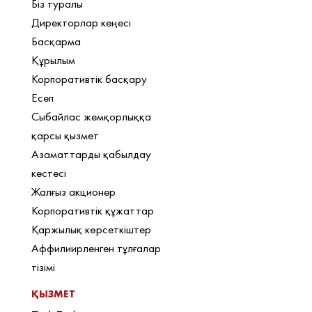
Біз туралы
Директорлар кеңесі
Басқарма
Құрылым
Корпоративтік басқару
Есеп
Сыбайлас жемқорлыққа
қарсы қызмет
Азаматтарды қабылдау
кестесі
Жалғыз акционер
Корпоративтік құжаттар
Қаржылық көрсеткіштер
Аффилиирленген тұлғалар
тізімі
ҚЫЗМЕТ