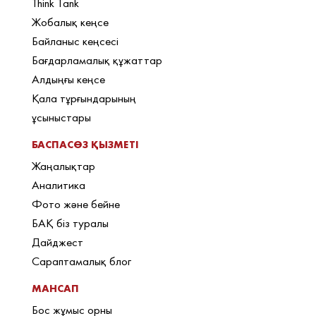
Think Tank
Жобалық кеңсе
Байланыс кеңсесі
Бағдарламалық құжаттар
Алдыңғы кеңсе
Қала тұрғындарының
ұсыныстары
БАСПАСӨЗ ҚЫЗМЕТІ
Жаңалықтар
Аналитика
Фото және бейне
БАҚ біз туралы
Дайджест
Сараптамалық блог
МАНСАП
Бос жұмыс орны