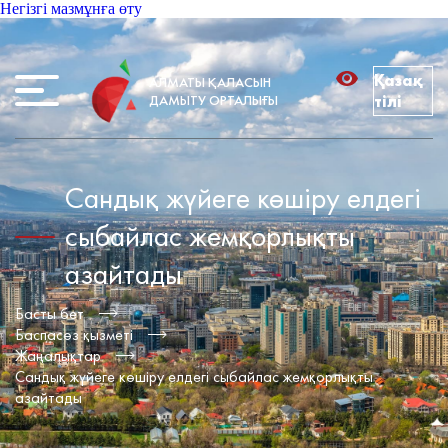
Негізгі мазмұнға өту
Қазақ
АЛМАТЫ ҚАЛАСЫН
ДАМЫТУ ОРТАЛЫҒЫ
тілі
Сандық жүйеге көшіру елдегі
сыбайлас жемқорлықты
азайтады
Басты бет
Баспасөз қызметі
Жаңалықтар
Сандық жүйеге көшіру елдегі сыбайлас жемқорлықты
азайтады