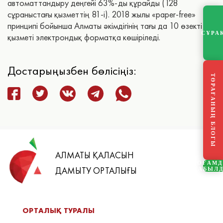
автоматтандыру деңгейі 63%-ды құрайды (128
сұраныстағы қызметтің 81-і). 2018 жылы «paper-free»
принципі бойынша Алматы әкімдігінің тағы да 10 өзекті
СҰРА
қызметі электрондық форматқа көшіріледі.
Достарыңызбен бөлісіңіз:
ТӨРАҒАНЫҢ БЛОГЫ
АЛМАТЫ ҚАЛАСЫН
ҚОҒАМ
ДАМЫТУ ОРТАЛЫҒЫ
ҚАБЫЛ
ОРТАЛЫҚ ТУРАЛЫ