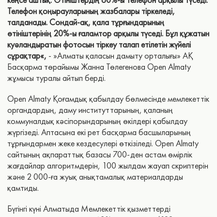
Телефон қоңырауларының жазбалары тіркеледі,
талданады. Сондай-ақ, қала тұрғындарының
өтініштерінің 20%-ы ғаламтор арқылы түседі. Бұл құжатын
куәландыратын фотосын тіркеу талап етілетін жүйелі
сұрақтар«,
- »Алматы қаласын дамыту орталығы» АҚ
Басқарма төрайымы Жанна Төлегенова Open Almaty
жұмысы туралы айтып берді.
Open Almaty Қоғамдық қабылдау бөлмесінде мемлекеттік
органдардың, даму институттарының, қаланың
коммуналдық кәсіпорындарының өкілдері қабылдау
жүргізеді. Аптасына екі рет басқарма басшыларының
тұрғындармен жеке кездесулері өткізіледі. Open Almaty
сайтының ақпараттық базасы 700-ден астам өмірлік
жағдайлар алгоритмдерін, 100 жылдам жауап скриптерін
және 2 000-ға жуық анықтамалық материалдарды
қамтиды.
Бүгінгі күні Алматыда Мемлекеттік қызметтерді