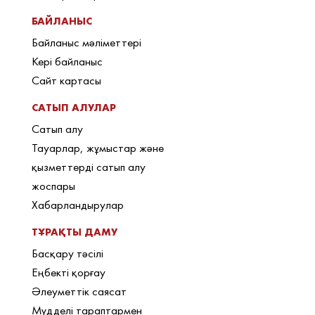
БАЙЛАНЫС
Байланыс мәліметтері
Кері байланыс
Сайт картасы
САТЫП АЛУЛАР
Сатып алу
Тауарлар, жұмыстар және
қызметтерді сатып алу
жоспары
Хабарландырулар
ТҰРАҚТЫ ДАМУ
Басқару тәсілі
Еңбекті қорғау
Әлеуметтік саясат
Мүдделі тараптармен