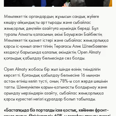
Мемлекеттік органдардың жұмысын сандық жүйеге
көшіру айқындықты арттырады және сыбайлас
жемқорлық деңгейін азайтуға мүмкіндік береді. Бұл
туралы Алматы қаласының әкімі Бауыржан Байбектің
Мемлекеттік қызмет істері және сыбайлас жемқорлыққа
қарсы іс-қимыл агенттігінің Төрағасы Алик Шпекбаевпен
кездесуі барысында қалалық әкімдіктің Open Almaty
қоғамдық қабылдау бөлмесінде сөз болды.
Open Almaty жобасы бір жыл ішінде өзінің тиімділігін
көрсетті. Қоғамдық қабылдау бөлмесіне 16 мыңнан
астам өтініш келіп түсті, оның 78%-ы сол жерде шешімін
тапты. Шенеунікпен қарым-қатынасты болдырмау және
орындау мерзімдерін азайту, сыбайлас жемқорлыққа
қарсы күрестегі негізгі құралдар болып табылады.
«Бастапқыда біз порталды іске қостық, кейіннен фронт-
кеңсе аштық. Өтініштердің 60%-ы телефон арқылы түседі.