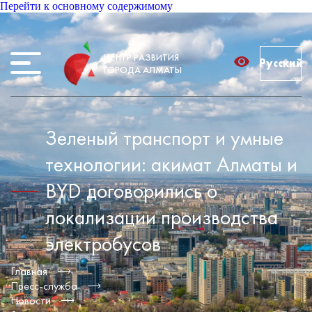
Перейти к основному содержимому
ЦЕНТР РАЗВИТИЯ
Русский
ГОРОДА АЛМАТЫ
Зеленый транспорт и умные
технологии: акимат Алматы и
BYD договорились о
локализации производства
электробусов
Главная
Пресс-служба
Новости