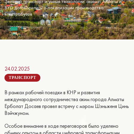
Зеленый транспорт и умные технологии: акимат Алматы и
BYD договорились о локализации производства
электробусов
24.02.2025
ТРАНСПОРТ
В рамках рабочей поездки в КНР и развития
международного сотрудничества аким города Алматы
Ерболат Досаев провел встречу с мэром Шэньженя Цинь
Вэйчжуном.
Особое внимание в ходе переговоров было уделено
обмену опытом в области цифровой трансформации.