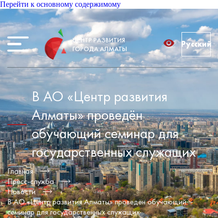
Перейти к основному содержимому
ЦЕНТР РАЗВИТИЯ
Русский
ГОРОДА АЛМАТЫ
В АО «Центр развития
Алматы» проведён
обучающий семинар для
государственных служащих
Главная
Пресс-служба
Новости
В АО «Центр развития Алматы» проведён обучающий
семинар для государственных служащих