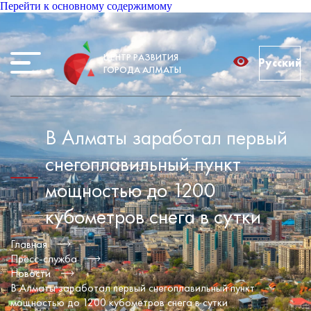
Перейти к основному содержимому
ЦЕНТР РАЗВИТИЯ
Русский
ГОРОДА АЛМАТЫ
В Алматы заработал первый
снегоплавильный пункт
мощностью до 1200
кубометров снега в сутки
Главная
Пресс-служба
Новости
В Алматы заработал первый снегоплавильный пункт
мощностью до 1200 кубометров снега в сутки