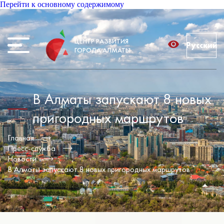
Перейти к основному содержимому
ЦЕНТР РАЗВИТИЯ
Русский
ГОРОДА АЛМАТЫ
В Алматы запускают 8 новых
пригородных маршрутов
Главная
Пресс-служба
Новости
В Алматы запускают 8 новых пригородных маршрутов