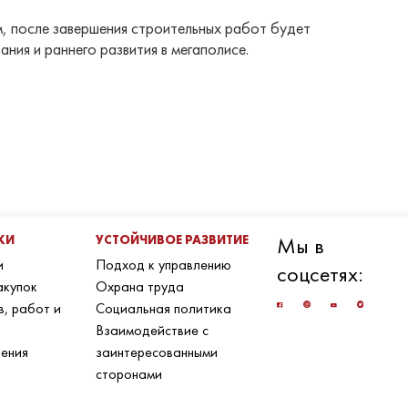
м, после завершения строительных работ будет
ния и раннего развития в мегаполисе.
КИ
УСТОЙЧИВОЕ РАЗВИТИЕ
Мы в
и
Подход к управлению
соцсетях:
акупок
Охрана труда
в, работ и
Социальная политика
Взаимодействие с
ения
заинтересованными
сторонами