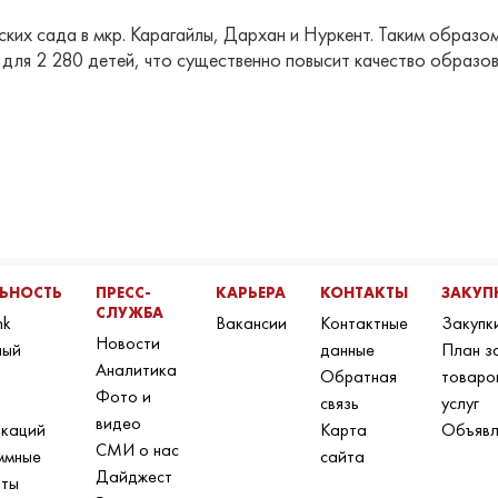
ких сада в мкр. Карагайлы, Дархан и Нуркент. Таким образо
ля 2 280 детей, что существенно повысит качество образова
ЛЬНОСТЬ
ПРЕСС-
КАРЬЕРА
КОНТАКТЫ
ЗАКУП
СЛУЖБА
nk
Вакансии
Контактные
Закупк
Новости
ный
данные
План з
Аналитика
Обратная
товаро
Фото и
связь
услуг
видео
икаций
Карта
Объявл
СМИ о нас
ммные
сайта
Дайджест
нты