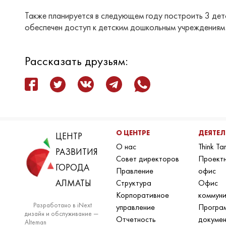
Также планируется в следующем году построить 3 детс
обеспечен доступ к детским дошкольным учреждениям д
Рассказать друзьям:
О ЦЕНТРЕ
ДЕЯТЕ
ЦЕНТР
О нас
Think Ta
РАЗВИТИЯ
Совет директоров
Проект
ГОРОДА
Правление
офис
АЛМАТЫ
Структура
Офис
Корпоративное
коммун
Разработано в iNext
управление
Програ
дизайн и обслуживание —
Отчетность
докуме
Alteman