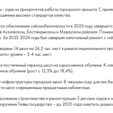
м - один из приоритетов работы городского акимата. С прин
юдением высоких стандартов качества.
а по обеспечению сейсмобезопасности в 2025 году завершитс
в Ауэзовском, Бостандыкском и Медеуском районах. Помимо
л. За 2023-2024 годы был завершен капитальный ремонт с се
введены 14 школ на 24,2 тыс. мест в рамках национального 
ого» уровня – 3-4 тыс. мест.
 постепенный переход школ на односменное обучение. К сл
ное обучение (рост с 12,5% до 18,4%).
 инфраструктуры городских школ. В текущем году для них б
ти школ современными предметными кабинетами.
должение строительства и реконструкции 5 детских садов в м
оручения Главы государства – до 2025 года охватить дошко