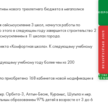
ятием нового трехлетнего бюджета в мегаполисе
ВОПР
я сейсмоусиление 3 школ, начнутся работы по
 этого в следующем году завершится строительство 2
БЛОГ ПРЕДСЕДАТЕЛЯ
йсмоусилением в 11 школах города.
проекта «Комфортная школа». К следующему учебному
едующему учебному году более чем из 200
ОБЩЕСТВ
ыло приобретено 168 кабинетов новой модификации в
ПРИЁМ
кр. Орбита-3, Алтын-Бесик, Курамыс, Шугыла и мкр.
льным образованием 97% детей в возрасте от 3 до 6