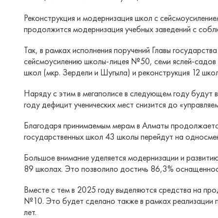
Реконструкция и модернизация школ с сейсмоусиление
продолжится модернизация учебных заведений с собл
Так, в рамках исполнения поручений Главы государств
сейсмоусилению школы-лицея №50, семи яслей-садов 
школ (мкр. Зердели и Шугыла) и реконструкция 12 шко
Наряду с этим в мегаполисе в следующем году будут 
году дефицит ученических мест снизится до «управляем
Благодаря принимаемым мерам в Алматы продолжается
государственных школ 43 школы перейдут на односмен
Большое внимание уделяется модернизации и развитию
89 школах. Это позволило достичь 86,3% оснащеннос
Вместе с тем в 2025 году выделяются средства на про
№10. Это будет сделано также в рамках реализации п
лет.