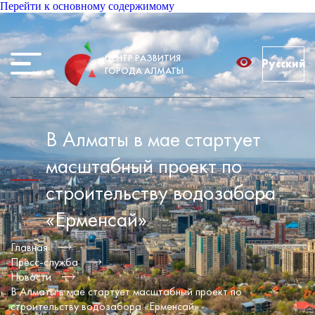
Перейти к основному содержимому
ЦЕНТР РАЗВИТИЯ
Русский
ГОРОДА АЛМАТЫ
В Алматы в мае стартует
масштабный проект по
строительству водозабора
«Ерменсай»
Главная
Пресс-служба
Новости
В Алматы в мае стартует масштабный проект по
строительству водозабора «Ерменсай»