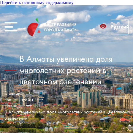
Перейти к основному содержимому
ЦЕНТР РАЗВИТИЯ
Русский
ГОРОДА АЛМАТЫ
В Алматы увеличена доля
многолетних растений в
цветочном озеленении
Главная
Пресс-служба
Новости
В Алматы увеличена доля многолетних растений в цветочном
озеленении