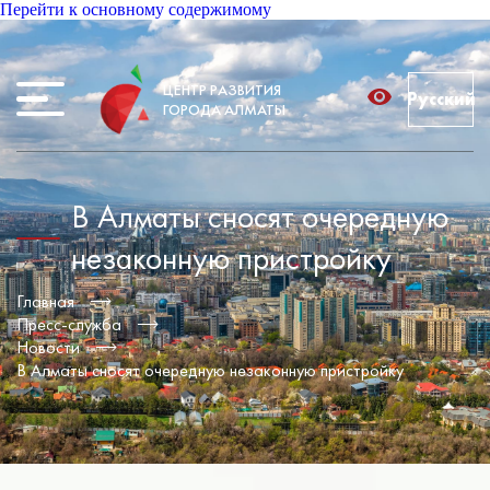
Перейти к основному содержимому
ЦЕНТР РАЗВИТИЯ
Русский
ГОРОДА АЛМАТЫ
В Алматы сносят очередную
незаконную пристройку
Главная
Пресс-служба
Новости
В Алматы сносят очередную незаконную пристройку