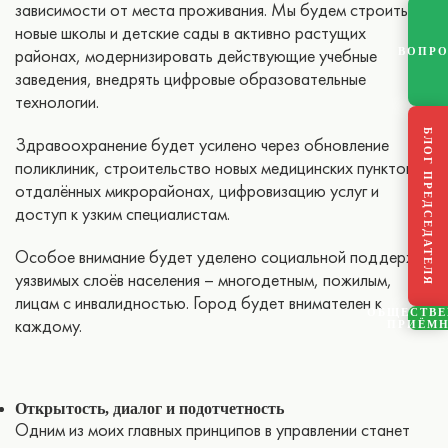
зависимости от места проживания. Мы будем строить
новые школы и детские сады в активно растущих
районах, модернизировать действующие учебные
ВОПР
заведения, внедрять цифровые образовательные
технологии.
БЛОГ ПРЕДСЕДАТЕЛЯ
Здравоохранение будет усилено через обновление
поликлиник, строительство новых медицинских пунктов в
отдалённых микрорайонах, цифровизацию услуг и
доступ к узким специалистам.
Особое внимание будет уделено социальной поддержке
уязвимых слоёв населения – многодетным, пожилым,
лицам с инвалидностью. Город будет внимателен к
ОБЩЕСТВ
каждому.
ПРИЁМ
Открытость, диалог и подотчетность
Одним из моих главных принципов в управлении станет