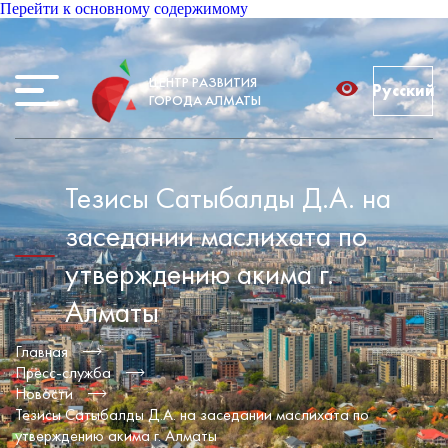
Перейти к основному содержимому
ЦЕНТР РАЗВИТИЯ
Русский
ГОРОДА АЛМАТЫ
Тезисы Сатыбалды Д.А. на
заседании маслихата по
утверждению акима г.
Алматы
Главная
Пресс-служба
Новости
Тезисы Сатыбалды Д.А. на заседании маслихата по
утверждению акима г. Алматы