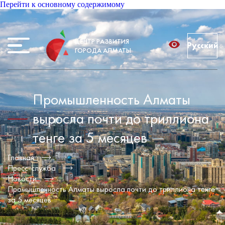
Перейти к основному содержимому
ЦЕНТР РАЗВИТИЯ
Русский
ГОРОДА АЛМАТЫ
Промышленность Алматы
выросла почти до триллиона
тенге за 5 месяцев
Главная
Пресс-служба
Новости
Промышленность Алматы выросла почти до триллиона тенге
за 5 месяцев