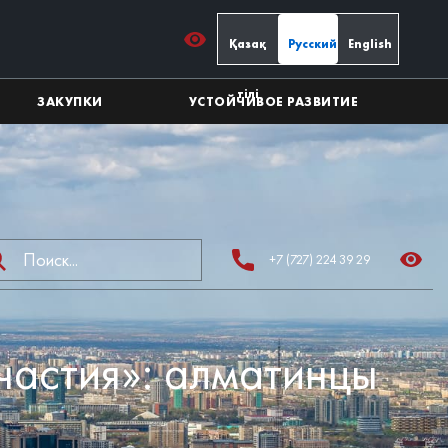
Қазақ
Русский
English
тілі
ЗАКУПКИ
УСТОЙЧИВОЕ РАЗВИТИЕ
+7 (727) 224 39 29
частия»: алматинцы