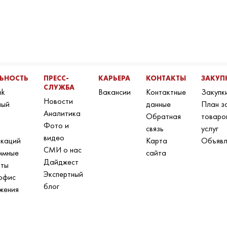
ЛЬНОСТЬ
ПРЕСС-
КАРЬЕРА
КОНТАКТЫ
ЗАКУП
СЛУЖБА
nk
Вакансии
Контактные
Закупк
Новости
ный
данные
План з
Аналитика
Обратная
товаро
Фото и
связь
услуг
видео
икаций
Карта
Объявл
СМИ о нас
ммные
сайта
Дайджест
нты
Экспертный
офис
блог
жения
н