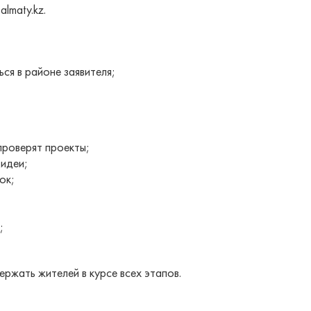
lmaty.kz.
 в районе заявителя;
роверят проекты;
идеи;
ок;
;
жать жителей в курсе всех этапов.