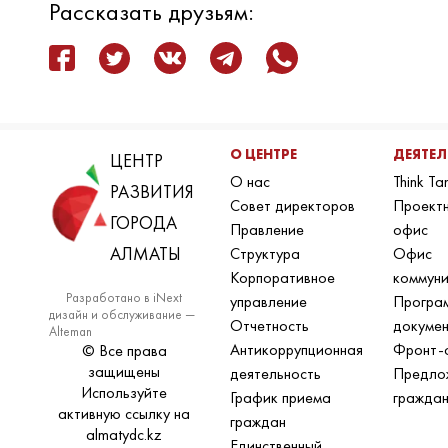
Рассказать друзьям:
О ЦЕНТРЕ
ДЕЯТЕ
ЦЕНТР
О нас
Think Ta
РАЗВИТИЯ
Совет директоров
Проект
ГОРОДА
Правление
офис
АЛМАТЫ
Структура
Офис
Корпоративное
коммун
Разработано в iNext
управление
Програ
дизайн и обслуживание —
Отчетность
докуме
Alteman
Антикоррупционная
Фронт-
© Все права
защищены
деятельность
Предло
Используйте
График приема
гражда
активную ссылку на
граждан
almatydc.kz
Единственный