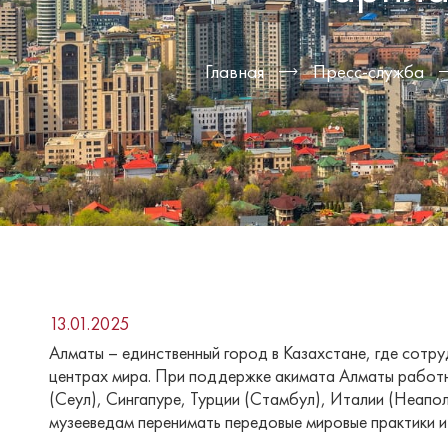
Главная
Пресс-служба
13.01.2025
Алматы – единственный город в Казахстане, где сотр
центрах мира. При поддержке акимата Алматы работн
(Сеул), Сингапуре, Турции (Стамбул), Италии (Неапол
музееведам перенимать передовые мировые практики и 