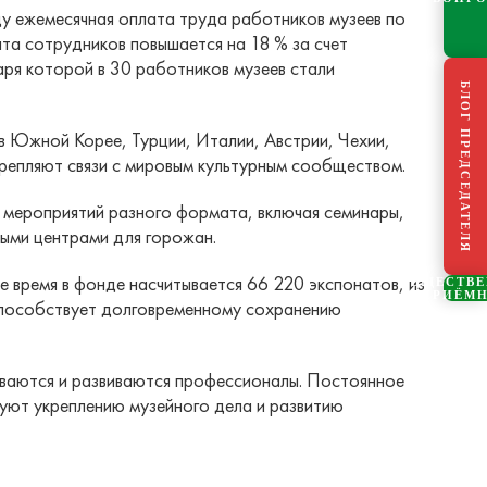
ду ежемесячная оплата труда работников музеев по
та сотрудников повышается на 18 % за счет
ря которой в 30 работников музеев стали
БЛОГ ПРЕДСЕДАТЕЛЯ
в Южной Корее, Турции, Италии, Австрии, Чехии,
крепляют связи с мировым культурным сообществом.
7 мероприятий разного формата, включая семинары,
ными центрами для горожан.
 время в фонде насчитывается 66 220 экспонатов, из
ОБЩЕСТВ
ПРИЁМ
способствует долговременному сохранению
иваются и развиваются профессионалы. Постоянное
уют укреплению музейного дела и развитию