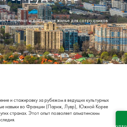
ост зарплат и доступное жилье для сотрудников
ение и стажировку за рубежом в ведущих культурных
ые навыки во Франции (Париж, Лувр), Южной Корее
ругих странах. Этот опыт позволяет алматинским
следия.
ВОПР