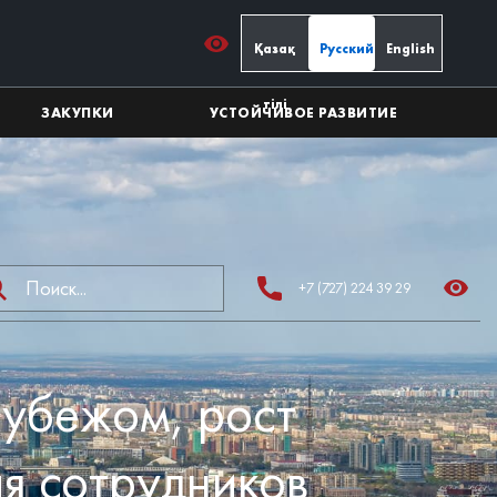
Қазақ
Русский
English
тілі
ЗАКУПКИ
УСТОЙЧИВОЕ РАЗВИТИЕ
+7 (727) 224 39 29
рубежом, рост
ля сотрудников