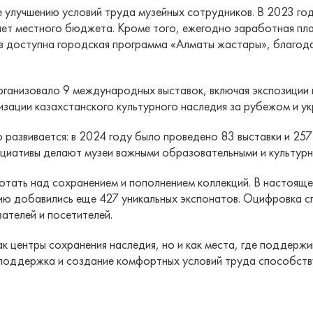
 улучшению условий труда музейных сотрудников. В 2023 го
счет местного бюджета. Кроме того, ежегодно заработная пла
 доступна городская программа «Алматы жастары», благода
ганизовало 9 международных выставок, включая экспозиции 
изации казахстанского культурного наследия за рубежом и у
 развивается: в 2024 году было проведено 83 выставки и 25
нициативы делают музеи важными образовательными и культур
ать над сохранением и пополнением коллекций. В настоящее
цию добавились еще 427 уникальных экспонатов. Оцифровка 
ателей и посетителей.
к центры сохранения наследия, но и как места, где поддерж
 поддержка и создание комфортных условий труда способств