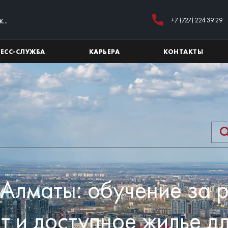
+7 (727) 224 39 29
РЕСС-СЛУЖБА
КАРЬЕРА
КОНТАКТЫ
Алматы: обучение за 
т и доступное жилье д