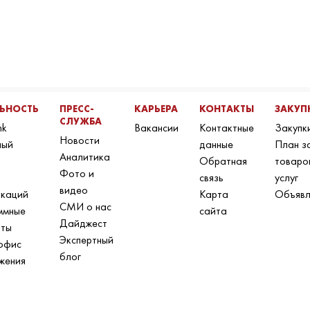
ЛЬНОСТЬ
ПРЕСС-
КАРЬЕРА
КОНТАКТЫ
ЗАКУП
СЛУЖБА
nk
Вакансии
Контактные
Закупк
Новости
ный
данные
План з
Аналитика
Обратная
товаро
Фото и
связь
услуг
видео
икаций
Карта
Объявл
СМИ о нас
ммные
сайта
Дайджест
нты
Экспертный
офис
блог
жения
н