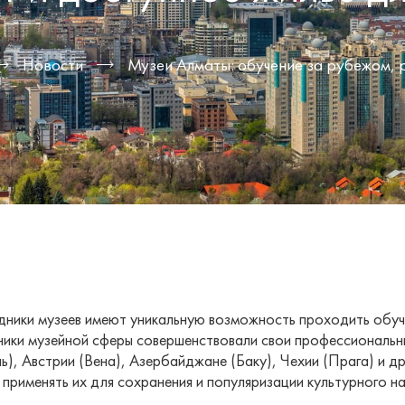
Новости
Музеи Алматы: обучение за рубежом, р
удники музеев имеют уникальную возможность проходить обуч
ики музейной сферы совершенствовали свои профессиональн
ь), Австрии (Вена), Азербайджане (Баку), Чехии (Прага) и д
применять их для сохранения и популяризации культурного на