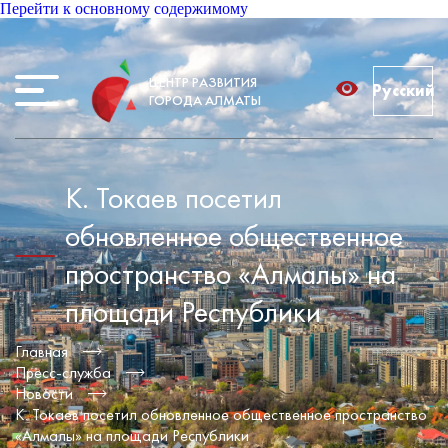
Перейти к основному содержимому
ЦЕНТР РАЗВИТИЯ
Русский
ГОРОДА АЛМАТЫ
К. Токаев посетил
обновленное общественное
пространство «Алмалы» на
площади Республики
Главная
Пресс-служба
Новости
К. Токаев посетил обновленное общественное пространство
«Алмалы» на площади Республики