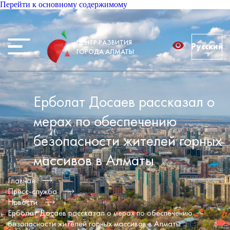
Перейти к основному содержимому
ЦЕНТР РАЗВИТИЯ
Русский
ГОРОДА АЛМАТЫ
Ерболат Досаев рассказал о
мерах по обеспечению
безопасности жителей горных
массивов в Алматы
Главная
Пресс-служба
Новости
Ерболат Досаев рассказал о мерах по обеспечению
безопасности жителей горных массивов в Алматы