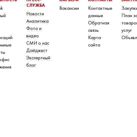
СЛУЖБА
nk
Вакансии
Контактные
Закупк
Новости
ный
данные
План з
Аналитика
Обратная
товаро
Фото и
связь
услуг
видео
икаций
Карта
Объявл
СМИ о нас
ммные
сайта
Дайджест
нты
Экспертный
офис
блог
жения
н