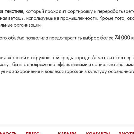
в текстиля
, который проходит сортировку и перерабатываетс
ная ветошь, используемые в промышленности. Кроме того, о
льные организации.
ого объёма позволила предотвратить выброс более
74 000
к
ия экологии и окружающей среды города Алматы и стал перв
 могут быть одновременно эффективными и социально значимы
я их захоронение и вовлекая горожан в культуру осознанног
ЛЬНОСТЬ
ПРЕСС-
КАРЬЕРА
КОНТАКТЫ
ЗАКУП