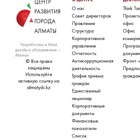
ЦЕНТР
О нас
Think Ta
РАЗВИТИЯ
Совет директоров
Проект
ГОРОДА
Правление
офис
АЛМАТЫ
Структура
Офис
Корпоративное
коммун
Разработано в iNext
управление
Програ
дизайн и обслуживание —
Отчетность
докуме
Alteman
Антикоррупционная
Фронт-
© Все права
защищены
деятельность
Предло
Используйте
График приема
гражда
активную ссылку на
граждан
almatydc.kz
Единственный
акционер
Корпоративные
документы
Финансовые
показатели
Список