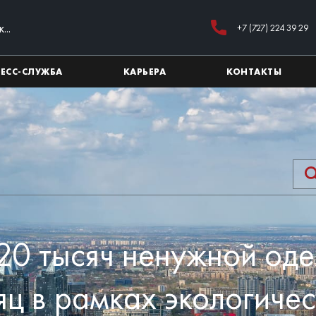
+7 (727) 224 39 29
РЕСС-СЛУЖБА
КАРЬЕРА
КОНТАКТЫ
20 тысяч ненужной од
яц в рамках экологиче