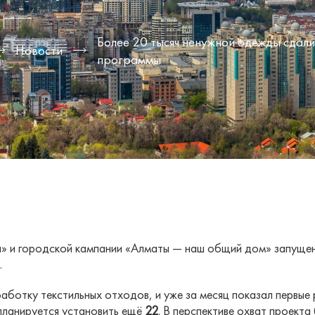
Более 20 тысяч ненужной одежды сдали
Новости
программы
н» и городской кампании «Алматы — наш общий дом» запущен
.
ботку текстильных отходов, и уже за месяц показал первые 
планируется установить ещё
22
. В перспективе охват проект