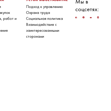
Мы в
и
Подход к управлению
соцсетях:
акупок
Охрана труда
в, работ и
Социальная политика
Взаимодействие с
ения
заинтересованными
сторонами