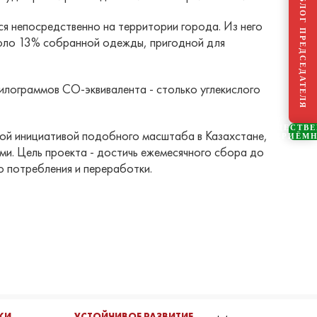
БЛОГ ПРЕДСЕДАТЕЛЯ
я непосредственно на территории города. Из него
коло 13% собранной одежды, пригодной для
илограммов CO-эквивалента - столько углекислого
ОБЩЕСТВ
ой инициативой подобного масштаба в Казахстане,
ПРИЁМ
ми. Цель проекта - достичь ежемесячного сбора до
о потребления и переработки.
КИ
УСТОЙЧИВОЕ РАЗВИТИЕ