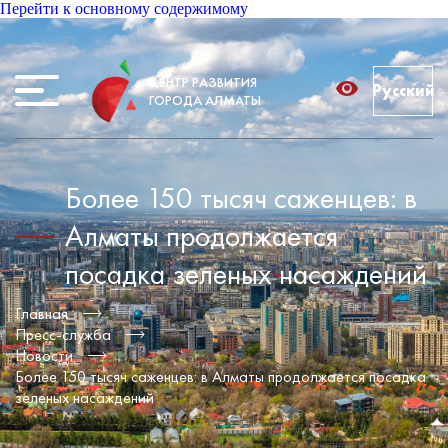
Перейти к основному содержимому
ЦЕНТР РАЗВИТИЯ
Русский
ГОРОДА АЛМАТЫ
Более 150 тысяч саженцев: в
Алматы продолжается
посадка зеленых насаждений
Главная
Пресс-служба
Новости
Более 150 тысяч саженцев: в Алматы продолжается посадка
зеленых насаждений