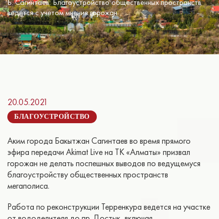
Б. Сагинтаев: Благоустройство общественных пространств
ведется с учетом мнения горожан
20.05.2021
БЛАГОУСТРОЙСТВО
Аким города Бакытжан Сагинтаев во время прямого
эфира передачи Akimat Live на ТК «Алматы» призвал
горожан не делать поспешных выводов по ведущемуся
благоустройству общественных пространств
мегаполиса.
Работа по реконструкции Терренкура ведется на участке
от вододелителя до пр. Достык, включая