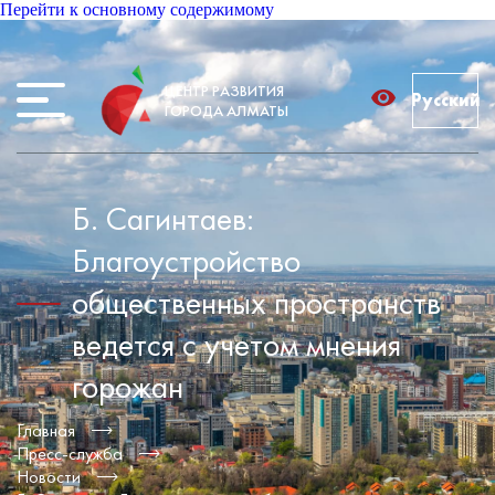
Перейти к основному содержимому
ЦЕНТР РАЗВИТИЯ
Русский
ГОРОДА АЛМАТЫ
Б. Сагинтаев:
Благоустройство
общественных пространств
ведется с учетом мнения
горожан
Главная
Пресс-служба
Новости