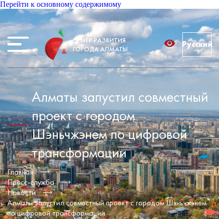
Перейти к основному содержимому
ЦЕНТР РАЗВИТИЯ
Русский
ГОРОДА АЛМАТЫ
Алматы запустил совместный
проект с городом
Шэньчжэнем по цифровой
трансформации
Главная
Пресс-служба
Новости
Алматы запустил совместный проект с городом Шэньчжэнем
по цифровой трансформации