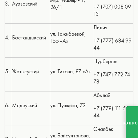
3.
Ауэзовский
+7 (707) 008 09
26/1
13
Лидия
ул. Тажибаевой,
4.
Бостандыкский
+7 (777) 684 99
155 «А»
44
Нурберген
5.
Жетысуский
ул. Тихова, 87 «А»
+7 (747) 772 74
78
Абылай
6.
Медеуский
ул. Пушкина, 72
+7 (778) 111 55
44
ВОПР
Оналбек
ул. Байсултанова,