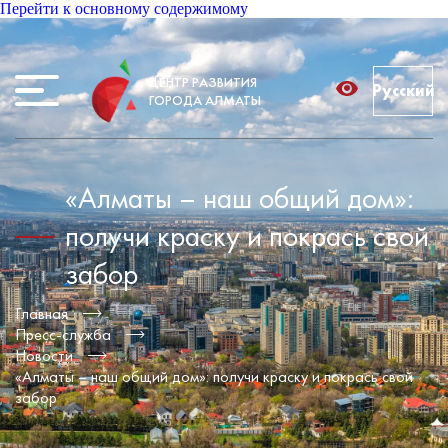
Перейти к основному содержимому
ЦЕНТР РАЗВИТИЯ
Русский
ГОРОДА АЛМАТЫ
«Алматы – наш общий дом»:
получи краску и покрась свой
забор
Главная
Пресс-служба
Новости
«Алматы – наш общий дом»: получи краску и покрась свой
забор