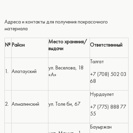
Адреса и контакты для получения покрасочного
материала
Место хранения/
№
Район
Ответственный
выдачи
Талгат
ул. Веселова, 18
1.
Алатауский
+7 (708) 502 03
«А»
68
Нурдаулет
2.
Алмалинский
ул. Толе би, 67
+7 (775) 888 77
55
Бауыржан
мкр. Мамыр - 1,