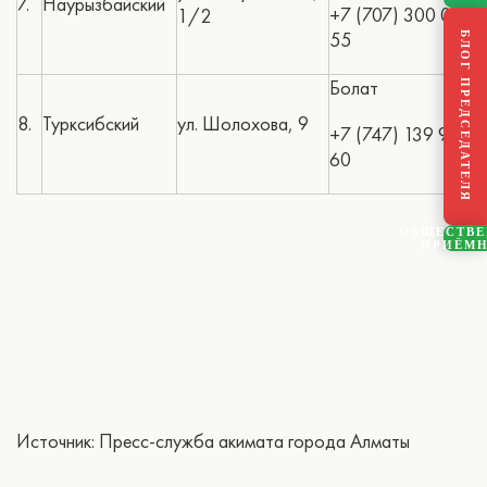
7.
Наурызбайский
+7 (707) 300 03
1/2
55
БЛОГ ПРЕДСЕДАТЕЛЯ
Болат
8.
Турксибский
ул. Шолохова, 9
+7 (747) 139 93
60
ОБЩЕСТВ
ПРИЁМ
Источник: Пресс-служба акимата города Алматы