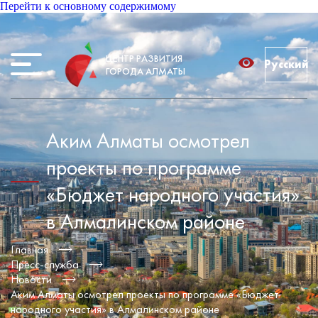
Перейти к основному содержимому
ЦЕНТР РАЗВИТИЯ
Русский
ГОРОДА АЛМАТЫ
Аким Алматы осмотрел
проекты по программе
«Бюджет народного участия»
в Алмалинском районе
Главная
Пресс-служба
Новости
Аким Алматы осмотрел проекты по программе «Бюджет
народного участия» в Алмалинском районе