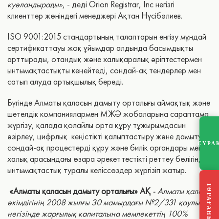
куәландырады»
, - деді Orion Registrar, Inc негізгі
клиенттер жөніндегі менеджері Ақтан Нүсібәлиев.
ISO 9001:2015 стандартының талаптарын енгізу мұндай
сертификаттауы жоқ ұйымдар алдында басымдықты
арттырады, отандық және халықаралық әріптестермен
ынтымақтастықты кеңейтеді, сондай-ақ тендерлер мен
сатып алуда артықшылық береді.
Бүгінде Алматы қаласын дамыту орталығы аймақтық және
шетелдік компаниялармен МЖӘ жобаларына сараптама
жүргізу, қалада қолайлы орта құру тұжырымдасын
әзірлеу, цифрлық кеңістікті қалыптастыру және дамыту,
СҰРА
сондай-ақ процестерді құру және билік органдары мен
халық арасындағы өзара әрекеттестікті реттеу бөлігінде
ынтымақтастық туралы келіссөздер жүргізіп жатыр.
«Алматы қаласын дамыту орталығы» АҚ
- Алматы қаласы
әкімдігінің 2008 жылғы 30 мамырдағы №2/331 қаулысы
негізінде жарғылық капиталына мемлекеттің 100%