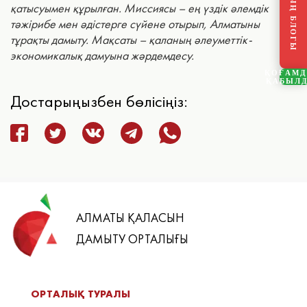
ТӨРАҒАНЫҢ БЛОГЫ
қатысуымен құрылған. Миссиясы – ең үздік әлемдік
тәжірибе мен әдістерге сүйене отырып, Алматыны
тұрақты дамыту. Мақсаты – қаланың әлеуметтік-
экономикалық дамуына жәрдемдесу.
ҚОҒАМ
ҚАБЫЛ
Достарыңызбен бөлісіңіз:
АЛМАТЫ ҚАЛАСЫН
ДАМЫТУ ОРТАЛЫҒЫ
ОРТАЛЫҚ ТУРАЛЫ