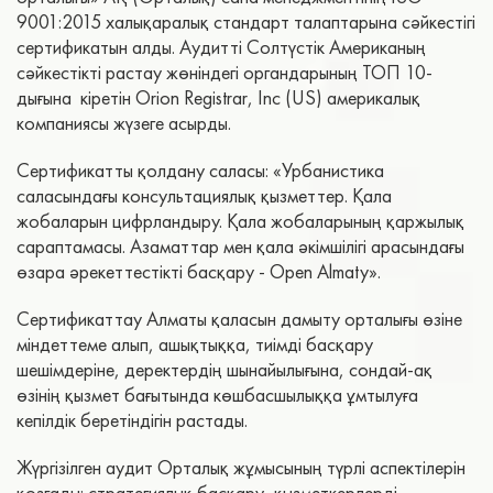
9001:2015 халықаралық стандарт талаптарына сәйкестігі
сертификатын алды. Аудитті Солтүстік Американың
сәйкестікті растау жөніндегі органдарының ТОП 10-
дығына кіретін Orion Registrar, Inc (US) америкалық
компаниясы жүзеге асырды.
Сертификатты қолдану саласы: «Урбанистика
саласындағы консультациялық қызметтер. Қала
жобаларын цифрландыру. Қала жобаларының қаржылық
сараптамасы. Азаматтар мен қала әкімшілігі арасындағы
өзара әрекеттестікті басқару - Open Almaty».
Сертификаттау Алматы қаласын дамыту орталығы өзіне
міндеттеме алып, ашықтыққа, тиімді басқару
шешімдеріне, деректердің шынайылығына, сондай-ақ
өзінің қызмет бағытында көшбасшылыққа ұмтылуға
кепілдік беретіндігін растады.
Жүргізілген аудит Орталық жұмысының түрлі аспектілерін
қозғады: стратегиялық басқару, қызметкерлерді,