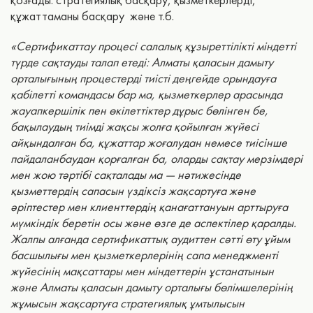
құжаттаманы басқару және т.б.
«Сертификаттау процесі салалық құзыреттілікті міндетті
түрде сақтауды талап етеді: Алматы қаласын дамыту
орталығының процестерді тиісті деңгейде орындауға
қабілетті командасы бар ма, қызметкерлер арасында
жауапкершілік пен өкілеттіктер дұрыс бөлінген бе,
бақылаудың тиімді жақсы жолға қойылған жүйесі
айқындалған ба, құжаттар жоғалудан немесе тиісінше
пайдаланбаудан қорғалған ба, оларды сақтау мерзімдері
мен жою тәртібі сақталады ма — нәтижесінде
қызметтердің сапасын үздіксіз жақсартуға және
әріптестер мен клиенттердің қанағаттануын арттыруға
мүмкіндік беретін осы және өзге де аспектілер қаралды.
Жалпы алғанда сертификаттық аудиттен сәтті өту ұйым
басшылығы мен қызметкерлерінің сапа менеджменті
жүйесінің мақсаттары мен міндеттерін ұстанатынын
және Алматы қаласын дамыту орталығы бөлімшелерінің
жұмысын жақсартуға стратегиялық ұмтылысын