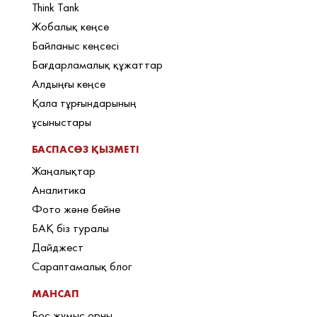
Think Tank
Жобалық кеңсе
Байланыс кеңсесі
Бағдарламалық құжаттар
Алдыңғы кеңсе
Қала тұрғындарының
ұсыныстары
БАСПАСӨЗ ҚЫЗМЕТІ
Жаңалықтар
Аналитика
Фото және бейне
БАҚ біз туралы
Дайджест
Сараптамалық блог
МАНСАП
Бос жұмыс орны