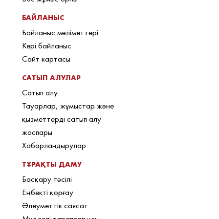
БАЙЛАНЫС
Байланыс мәліметтері
Кері байланыс
Сайт картасы
САТЫП АЛУЛАР
Сатып алу
Тауарлар, жұмыстар және
қызметтерді сатып алу
жоспары
Хабарландырулар
ТҰРАҚТЫ ДАМУ
Басқару тәсілі
Еңбекті қорғау
Әлеуметтік саясат
Мүдделі тараптармен