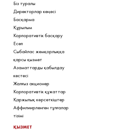
Біз туралы
Директорлар кеңесі
Басқарма
Құрылым
Корпоративтік басқару
Есеп
Сыбайлас жемқорлыққа
қарсы қызмет
Азаматтарды қабылдау
кестесі
Жалғыз акционер
Корпоративтік құжаттар
Қаржылық көрсеткіштер
Аффилиирленген тұлғалар
тізімі
ҚЫЗМЕТ