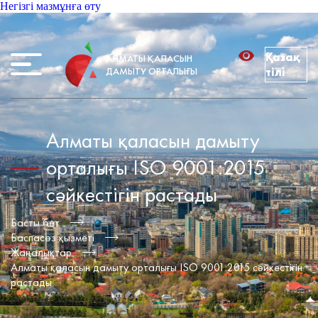
Негізгі мазмұнға өту
Қазақ
АЛМАТЫ ҚАЛАСЫН
ДАМЫТУ ОРТАЛЫҒЫ
тілі
Алматы қаласын дамыту
орталығы ISO 9001:2015
сәйкестігін растады
Басты бет
Баспасөз қызметі
Жаңалықтар
Алматы қаласын дамыту орталығы ISO 9001:2015 сәйкестігін
растады