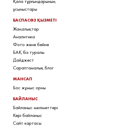
Қала тұрғындарының
ұсыныстары
БАСПАСӨЗ ҚЫЗМЕТІ
Жаңалықтар
Аналитика
Фото және бейне
БАҚ біз туралы
Дайджест
Сараптамалық блог
МАНСАП
Бос жұмыс орны
БАЙЛАНЫС
Байланыс мәліметтері
Кері байланыс
Сайт картасы