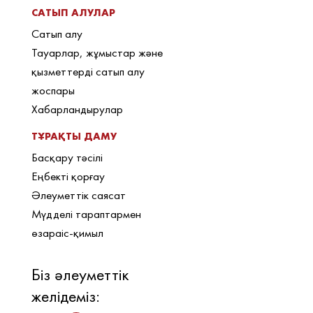
САТЫП АЛУЛАР
Сатып алу
Тауарлар, жұмыстар және
қызметтерді сатып алу
жоспары
Хабарландырулар
ТҰРАҚТЫ ДАМУ
Басқару тәсілі
Еңбекті қорғау
Әлеуметтік саясат
Мүдделі тараптармен
өзараіс-қимыл
Біз әлеуметтік
желідеміз: