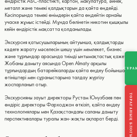
өндірістік АБС-пластикті, картон, макулатура, әйнек,
металл және темекі қалдықтарын да қайта өңдейді.
Кәсіпорында темекі өнімдерін қайта өңдейтін арнайы
учаске жұмыс істейді. Мұнда бөлінетін никотин қышқылы
кейін өндірістік мақсатта қолданылады.
Экскурсия қатысушыларының айтуынша, қалдықтарды
кәдеге жарату мәселесін шешу үшін мемлекет, бизнес
және тұрғындар арасында тиімді ынтымақтастық қажет.
Жобаны дамыту аясында Open Almaty арқылы
СҰРА
тұрғындардың батарейкаларды қайта өңдеу бойынша
өтініштері мен сұраныстарына талдау жүргізу
жоспарланып отыр.
ТӨРАҒАНЫҢ БЛОГЫ
Экскурсияны зауыт директоры Рустам Юнузбаев пен
өндіріс директоры Фарходжон өткізіп, қайта өңдеу
технологиялары мен Қазақстандағы саланы дамыту
перспективалары туралы жан-жақты ақпарат берді.