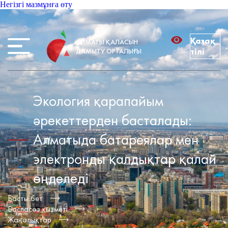
Негізгі мазмұнға өту
Қазақ
АЛМАТЫ ҚАЛАСЫН
ДАМЫТУ ОРТАЛЫҒЫ
тілі
Экология қарапайым
әрекеттерден басталады:
Алматыда батареялар мен
электронды қалдықтар қалай
өңделеді
Басты бет
Баспасөз қызметі
Жаңалықтар