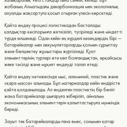
жобаның Алматыдағы декарбонизация мен экологиялық
ахуалды жақсартуға қосып отырған үлесін көрсетеді.
Қайта өңдеу процесі логистикадан басталады:
қалдықтар кәсіпорынға жеткізіліп, түсіріледі және міндетті
түрде өлшенеді. Одан кейін ең күрделі кезеңдердің бірі —
батарейкалар мен аккумуляторларды қолмен сұрыптау
және бөлшектеу жұмыстары жүргізіледі. Қуат
элементтерінің түрлері өте көп болғандықтан, әрқайсысы
жеке тәсілді және мұқият өңдеуді талап етеді.
Қайта өңдеу нәтижесінде мыс, алюминий, пластик және
«қара масса» алынады. Бұл материалдар кейін өндірісте
қайта қолданылады. Ал өңделген пластиктің бір бөлігі
жаңа батарейкалар шығаруға жіберіліп, айналым
экономикасының элементтерін қалыптастыруға мүмкіндік
береді.
Зауыт тек батарейкаларды ғана емес, сонымен қатар