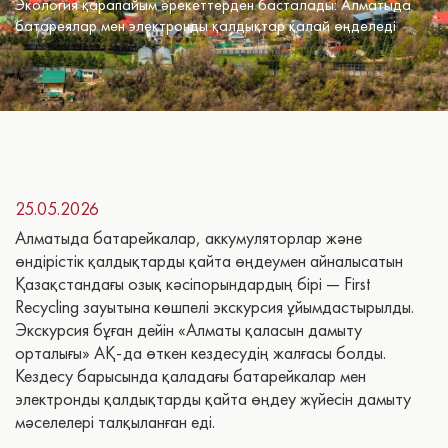
Экология қарапайым әрекеттерден басталады: Алматыда
батареялар мен электронды қалдықтар қалай өңделеді
25.05.2026
Алматыда батарейкалар, аккумуляторлар және
өндірістік қалдықтарды қайта өңдеумен айналысатын
Қазақстандағы озық кәсіпорындардың бірі — First
Recycling зауытына көшпелі экскурсия ұйымдастырылды.
Экскурсия бұған дейін «Алматы қаласын дамыту
орталығы» АҚ-да өткен кездесудің жалғасы болды.
Кездесу барысында қаладағы батарейкалар мен
электронды қалдықтарды қайта өңдеу жүйесін дамыту
мәселелері талқыланған еді.