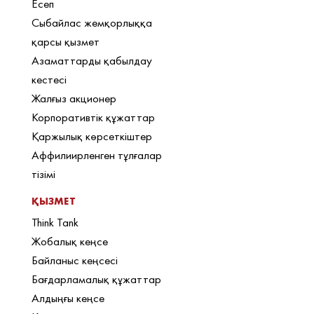
Есеп
Сыбайлас жемқорлыққа
қарсы қызмет
Азаматтарды қабылдау
кестесі
Жалғыз акционер
Корпоративтік құжаттар
Қаржылық көрсеткіштер
Аффилиирленген тұлғалар
тізімі
ҚЫЗМЕТ
Think Tank
Жобалық кеңсе
Байланыс кеңсесі
Бағдарламалық құжаттар
Алдыңғы кеңсе