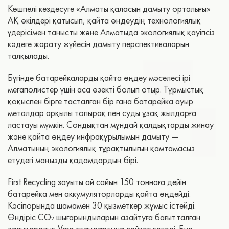
Көшпелі кездесуге «Алматы қаласын дамыту орталығы»
АҚ өкілдері қатысып, қайта өңдеудің технологиялық
үдерісімен танысты және Алматыда экологиялық қауіпсіз
кәдеге жарату жүйесін дамыту перспективаларын
талқылады.
Бүгінде батарейкаларды қайта өңдеу мәселесі ірі
мегаполистер үшін аса өзекті болып отыр. Тұрмыстық
қоқыспен бірге тасталған бір ғана батарейка ауыр
металдар арқылы топырақ пен суды ұзақ жылдарға
ластауы мүмкін. Сондықтан мұндай қалдықтарды жинау
және қайта өңдеу инфрақұрылымын дамыту —
Алматының экологиялық тұрақтылығын қамтамасыз
етудегі маңызды қадамдардың бірі.
First Recycling зауыты ай сайын 150 тоннаға дейін
батарейка мен аккумуляторларды қайта өңдейді.
Кәсіпорында шамамен 30 қызметкер жұмыс істейді.
Өндіріс СО₂ шығарындыларын азайтуға бағытталған
халықаралық Vera стандартына сәйкес келеді. Бұл