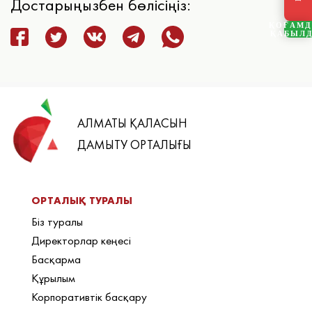
Достарыңызбен бөлісіңіз:
ҚОҒАМ
ҚАБЫЛ
АЛМАТЫ ҚАЛАСЫН
ДАМЫТУ ОРТАЛЫҒЫ
ОРТАЛЫҚ ТУРАЛЫ
Біз туралы
Директорлар кеңесі
Басқарма
Құрылым
Корпоративтік басқару