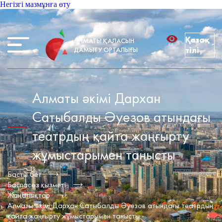
Негізгі мазмұнға өту
Қазақ
АЛМАТЫ ҚАЛАСЫН
ДАМЫТУ ОРТАЛЫҒЫ
тілі
Алматы әкімі Дархан
Сатыбалды Әуезов атындағы
театрдың қайта жаңғырту
жұмыстарымен танысты
Басты бет
Баспасөз қызметі
Жаңалықтар
Алматы әкімі Дархан Сатыбалды Әуезов атындағы театрдың
қайта жаңғырту жұмыстарымен танысты