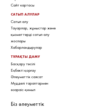
Сайт картасы
САТЫП АЛУЛАР
Сатып алу
Тауарлар, жұмыстар және
қызметтерді сатып алу
жоспары
Хабарландырулар
ТҰРАҚТЫ ДАМУ
Басқару тәсілі
Еңбекті қорғау
Әлеуметтік саясат
Мүдделі тараптармен
өзараіс-қимыл
Біз әлеуметтік