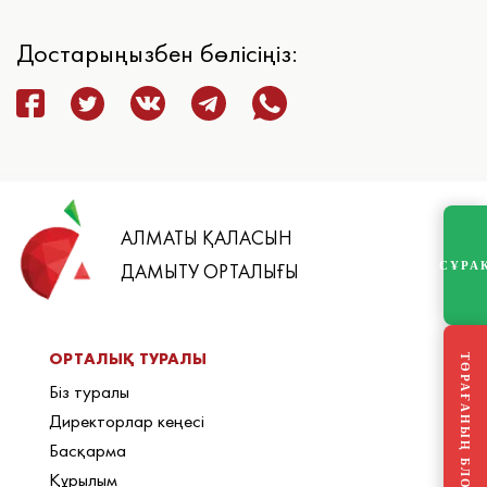
Достарыңызбен бөлісіңіз:
АЛМАТЫ ҚАЛАСЫН
СҰРА
ДАМЫТУ ОРТАЛЫҒЫ
ОРТАЛЫҚ ТУРАЛЫ
ТӨРАҒАНЫҢ БЛОГЫ
Біз туралы
Директорлар кеңесі
Басқарма
Құрылым