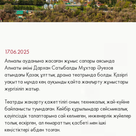
17.06.2025
Алмалы ауданына жасаған жұмыс сапары аясында
Алматы әкімі Дархан Сатыбалды Мұхтар Әуезов
атындағы Қазақ ұлттық драма театрында болды. Қазіргі
уақытта мұнда кең ауқымды қайта жаңғырту жұмыстары
жүргізіліп жатыр.
Театрды жаңарту қажеттілігі оның техникалық жай-күйіне
байланысты туындаған. Кейбір құрылымдар сейсмикалық
қауіпсіздік талаптарына сай келмеген, инженерлік жүйелер
толық ескірген, ал ғимараттың қасбеті мен ішкі
кеңістіктері әбден тозған.