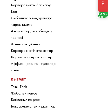
Корпоративтік басқару
Есеп
ҚОҒАМ
ҚАБЫЛ
Сыбайлас жемқорлыққа
қарсы қызмет
Азаматтарды қабылдау
кестесі
Жалғыз акционер
Корпоративтік құжаттар
Қаржылық көрсеткіштер
Аффилиирленген тұлғалар
тізімі
ҚЫЗМЕТ
Think Tank
Жобалық кеңсе
Байланыс кеңсесі
Бағдарламалық құжаттар