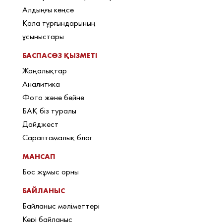
Алдыңғы кеңсе
Қала тұрғындарының
ұсыныстары
БАСПАСӨЗ ҚЫЗМЕТІ
Жаңалықтар
Аналитика
Фото және бейне
БАҚ біз туралы
Дайджест
Сараптамалық блог
МАНСАП
Бос жұмыс орны
БАЙЛАНЫС
Байланыс мәліметтері
Кері байланыс