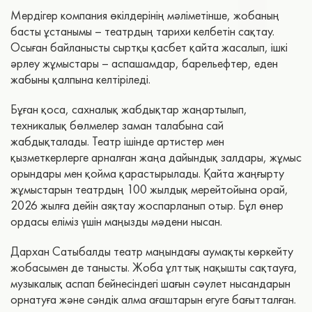
Мердігер компания өкілдерінің мәліметінше, жобаның
басты ұстанымы – театрдың тарихи келбетін сақтау.
Осыған байланысты сыртқы қасбет қайта жасалып, ішкі
әрлеу жұмыстары – аспашамдар, барельефтер, еден
жабыны қалпына келтіріледі.
Бұған қоса, сахналық жабдықтар жаңартылып,
техникалық бөлмелер заман талабына сай
жабдықталады. Театр ішінде артистер мен
қызметкерлерге арналған жаңа дайындық залдары, жұмыс
орындары мен қойма қарастырылады. Қайта жаңғырту
жұмыстарын театрдың 100 жылдық мерейтойына орай,
2026 жылға дейін аяқтау жоспарланып отыр. Бұл өнер
ордасы еліміз үшін маңызды мәдени нысан.
Дархан Сатыбалды театр маңындағы аумақты көркейту
жобасымен де танысты. Жоба ұлттық нақышты сақтауға,
музыкалық аспап бейнесіндегі шағын сәулет нысандарын
орнатуға және сәндік алма ағаштарын егуге бағытталған.