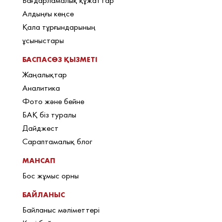
Бағдарламалық құжаттар
Алдыңғы кеңсе
Қала тұрғындарының
ұсыныстары
БАСПАСӨЗ ҚЫЗМЕТІ
Жаңалықтар
Аналитика
Фото және бейне
БАҚ біз туралы
Дайджест
Сараптамалық блог
МАНСАП
Бос жұмыс орны
БАЙЛАНЫС
Байланыс мәліметтері