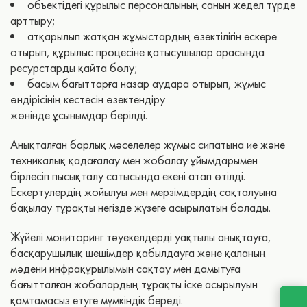
объектідегі құрылыс персоналының санын жедел түрде
арттыру;
атқарылып жатқан жұмыстардың өзектілігін ескере
отырып, құрылыс процесіне қатысушылар арасында
ресурстарды қайта бөлу;
басым бағыттарға назар аудара отырып, жұмыс
өндірісінің кестесін өзектендіру
жөнінде ұсынымдар берілді.
Анықталған барлық мәселелер жұмыс сипатына ие және
техникалық қадағалау мен жобалау ұйымдарымен
бірлесіп пысықталу сатысында екені атап өтілді.
Ескертулердің жойылуы мен мерзімдердің сақталуына
бақылау тұрақты негізде жүзеге асырылатын болады.
Жүйелі мониторинг тәуекелдерді уақтылы анықтауға,
басқарушылық шешімдер қабылдауға және қаланың
мәдени инфрақұрылымын сақтау мен дамытуға
бағытталған жобалардың тұрақты іске асырылуын
қамтамасыз етуге мүмкіндік береді.