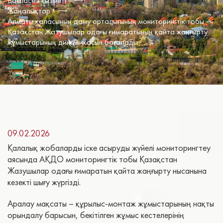
Баспасөз қызметі
Жаңалықтар
Алматы қаласының даму орталығының мониторингтік тобы
Қазақстан Жазушылар одағы ғимаратының қайта жаңғырту
жұмыстарының динамикасын бағалады
09.02.2026
Қалалық жобаларды іске асыруды жүйелі мониторингтеу
аясында АҚДО мониторингтік тобы Қазақстан
Жазушылар одағы ғимаратын қайта жаңғырту нысанына
кезекті шығу жүргізді.
Аралау мақсаты – құрылыс-монтаж жұмыстарының нақты
орындалу барысын, бекітілген жұмыс кестелерінің