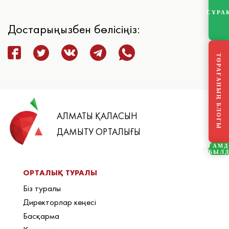
СҰРА
Достарыңызбен бөлісіңіз:
ТӨРАҒАНЫҢ БЛОГЫ
АЛМАТЫ ҚАЛАСЫН
ДАМЫТУ ОРТАЛЫҒЫ
ҚОҒАМ
ҚАБЫЛ
ОРТАЛЫҚ ТУРАЛЫ
Біз туралы
Директорлар кеңесі
Басқарма