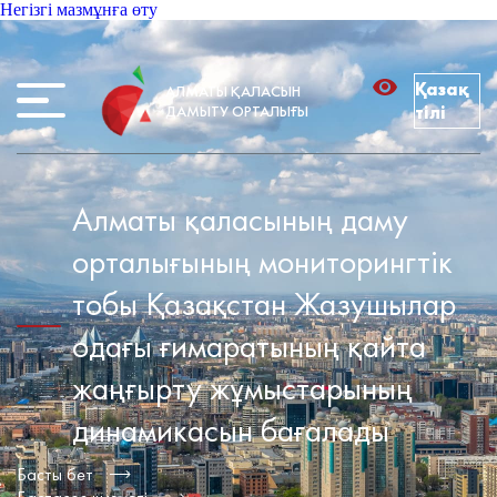
Негізгі мазмұнға өту
Қазақ
АЛМАТЫ ҚАЛАСЫН
ДАМЫТУ ОРТАЛЫҒЫ
тілі
Алматы қаласының даму
орталығының мониторингтік
тобы Қазақстан Жазушылар
одағы ғимаратының қайта
жаңғырту жұмыстарының
динамикасын бағалады
Басты бет