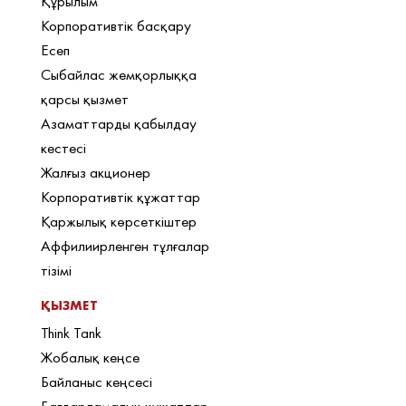
Құрылым
Корпоративтік басқару
Есеп
Сыбайлас жемқорлыққа
қарсы қызмет
Азаматтарды қабылдау
кестесі
Жалғыз акционер
Корпоративтік құжаттар
Қаржылық көрсеткіштер
Аффилиирленген тұлғалар
тізімі
ҚЫЗМЕТ
Think Tank
Жобалық кеңсе
Байланыс кеңсесі