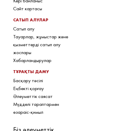
Кері байланыс
Сайт картасы
САТЫП АЛУЛАР
Сатып алу
Тауарлар, жұмыстар және
қызметтерді сатып алу
жоспары
Хабарландырулар
ТҰРАҚТЫ ДАМУ
Басқару тәсілі
Еңбекті қорғау
Әлеуметтік саясат
Мүдделі тараптармен
өзараіс-қимыл
Біз әлеуметтік