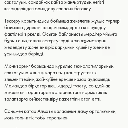
сақталуын, сондай-ақ қайта жаңғыртудың негізгі
кезеңдеріндегі орындалу сапасын бағалау.
Тексеру қорытындысы бойынша жекелеген жұмыс түрлері
бойынша директивалық мерзімдерден кешеуілдеу
фактілері тіркелді. Осыған байланысты мердігер ұйымға
бұрын анықталған ескертулерді жою жұмыстарын
жеделдету және өндіріс қарқынын күшейту жөнінде
ұсынымдар берілді.
Мониторинг барысында құрылыс технологияларының
сақталуына және ғимараттың конструктивтік
элементтерінің жай-күйіне ерекше назар аударылды.
Мамандар бірқатар шешімдерді түзету, сондай-ақ
жекелеген тораптарды қолданыстағы нормативтік
талаптарға сәйкестендіру қажеттігін атап өтті.
Сонымен қатар Алматы қаласының даму орталығының
мониторингтік тобы тарапынан: