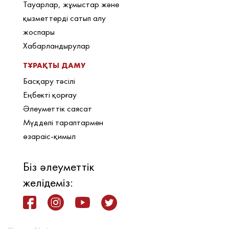
Тауарлар, жұмыстар және
қызметтерді сатып алу
жоспары
Хабарландырулар
ТҰРАҚТЫ ДАМУ
Басқару тәсілі
Еңбекті қорғау
Әлеуметтік саясат
Мүдделі тараптармен
өзараіс-қимыл
Біз әлеуметтік
желідеміз: