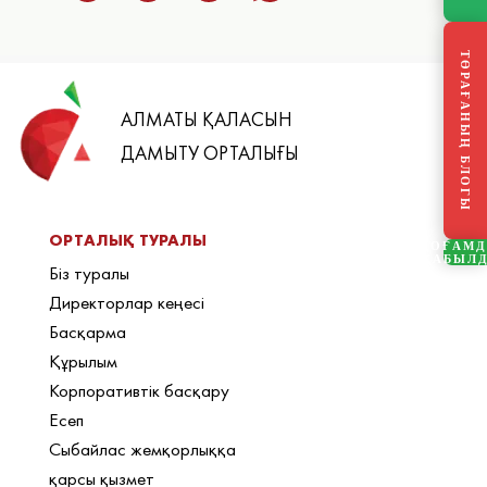
ТӨРАҒАНЫҢ БЛОГЫ
АЛМАТЫ ҚАЛАСЫН
ДАМЫТУ ОРТАЛЫҒЫ
ОРТАЛЫҚ ТУРАЛЫ
ҚОҒАМ
ҚАБЫЛ
Біз туралы
Директорлар кеңесі
Басқарма
Құрылым
Корпоративтік басқару
Есеп
Сыбайлас жемқорлыққа
қарсы қызмет