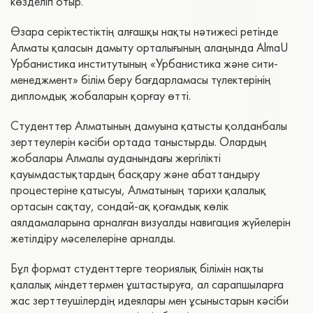
көзделіп отыр.
Өзара серіктестіктің алғашқы нақты нәтижесі ретінде
Алматы қаласын дамыту орталығының алаңында AlmaU
Урбанистика институтының «Урбанистика және сити-
менеджмент» білім беру бағдарламасы түлектерінің
дипломдық жобаларын қорғау өтті.
Студенттер Алматының дамуына қатысты қолданбалы
зерттеулерін кәсіби ортада таныстырды. Олардың
жобалары Алмалы ауданындағы жергілікті
қауымдастықтардың басқару және абаттандыру
процестеріне қатысуы, Алматының тарихи қалалық
ортасын сақтау, сондай-ақ қоғамдық көлік
аялдамаларына арналған визуалды навигация жүйелерін
жетілдіру мәселелеріне арналды.
Бұл формат студенттерге теориялық білімін нақты
қалалық міндеттермен ұштастыруға, ал сарапшыларға
жас зерттеушілердің идеялары мен ұсыныстарын кәсіби