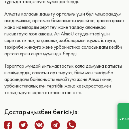
тұрғыда талқылауға мүмкіндік берді.
Алматы қаласын дамыту орталығы үшін бұл меморандум
академиялық ортамен байланысты күшейтіп, қалаға қажет
жаңа идеяларды зерттеу және талдау алаңында
пысықтауға жол ашады. Ал AlmaU студенттері үшін
серіктестік нақты қалалық жобалармен жұмыс істеуге,
тәжірибе жинауға және урбанистика саласындағы кәсіби
ортаға еркін енуге мүмкіндік береді.
Тараптар мұндай ынтымақтастық қала дамуына қатысты
шешімдердің сапасын арттыруға, білім мен тәжірибе
арасындағы байланысты нығайтуға және Алматының
урбанистикалық күн тәртібін жаңа көзқарастармен
толықтыруға ықпал ететінін атап өтті.
Достарыңызбен бөлісіңіз:
СҰРА