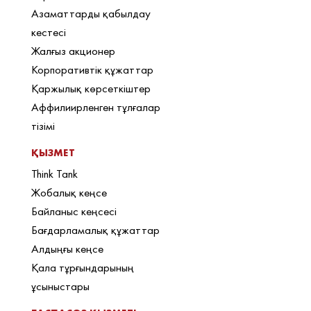
Азаматтарды қабылдау
кестесі
Жалғыз акционер
Корпоративтік құжаттар
Қаржылық көрсеткіштер
Аффилиирленген тұлғалар
тізімі
ҚЫЗМЕТ
Think Tank
Жобалық кеңсе
Байланыс кеңсесі
Бағдарламалық құжаттар
Алдыңғы кеңсе
Қала тұрғындарының
ұсыныстары