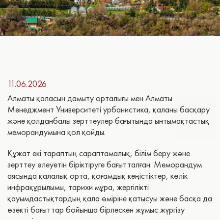
11.06.2026
Алматы қаласын дамыту орталығы мен Алматы
Менеджмент Университеті урбанистика, қаланы басқару
және қолданбалы зерттеулер бағытында ынтымақтастық
меморандумына қол қойды.
Құжат екі тараптың сараптамалық, білім беру және
зерттеу әлеуетін біріктіруге бағытталған. Меморандум
аясында қалалық орта, қоғамдық кеңістіктер, көлік
инфрақұрылымы, тарихи мұра, жергілікті
қауымдастықтардың қала өміріне қатысуы және басқа да
өзекті бағыттар бойынша бірлескен жұмыс жүргізу