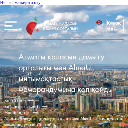
Негізгі мазмұнға өту
Қазақ
АЛМАТЫ ҚАЛАСЫН
ДАМЫТУ ОРТАЛЫҒЫ
тілі
Алматы қаласын дамыту
орталығы мен AlmaU
ынтымақтастық
меморандумына қол қойды
Басты бет
Баспасөз қызметі
Жаңалықтар
Алматы қаласын дамыту орталығы мен AlmaU ынтымақтастық
меморандумына қол қойды