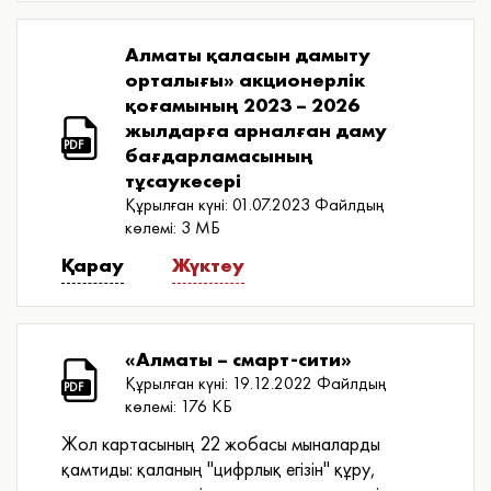
Алматы қаласын дамыту
орталығы» акционерлік
қоғамының 2023 – 2026
жылдарға арналған даму
PDF
бағдарламасының
тұсаукесері
Құрылған күні: 01.07.2023
Файлдың
көлемі: 3 МБ
Қарау
Жүктеу
«Алматы – смарт-сити»
Құрылған күні: 19.12.2022
Файлдың
PDF
көлемі: 176 КБ
Жол картасының 22 жобасы мыналарды
қамтиды: қаланың "цифрлық егізін" құру,