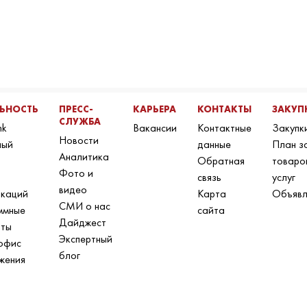
ЛЬНОСТЬ
ПРЕСС-
КАРЬЕРА
КОНТАКТЫ
ЗАКУП
СЛУЖБА
nk
Вакансии
Контактные
Закупк
Новости
ный
данные
План з
Аналитика
Обратная
товаро
Фото и
связь
услуг
видео
икаций
Карта
Объявл
СМИ о нас
ммные
сайта
Дайджест
нты
Экспертный
офис
блог
жения
н