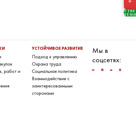
ОБЩЕСТВ
ПРИЁМ
КИ
УСТОЙЧИВОЕ РАЗВИТИЕ
Мы в
и
Подход к управлению
соцсетях:
акупок
Охрана труда
в, работ и
Социальная политика
Взаимодействие с
ения
заинтересованными
сторонами