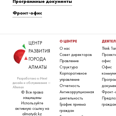
Программные документы
Фронт-офис
О ЦЕНТРЕ
ДЕЯТЕ
ЦЕНТР
О нас
Think Ta
РАЗВИТИЯ
Совет директоров
Проект
ГОРОДА
Правление
офис
АЛМАТЫ
Структура
Офис
Корпоративное
коммун
Разработано в iNext
управление
Програ
дизайн и обслуживание —
Отчетность
докуме
Alteman
Антикоррупционная
Фронт-
© Все права
защищены
деятельность
Предло
Используйте
График приема
гражда
активную ссылку на
граждан
almatydc.kz