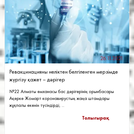
26.11.2021
Ревакцинацияны неліктен белгіленген мерзімде
жүргізу қажет – дәрігер
№22 Алматы емханасы бас дәрігерінің орынбасары
Ақерке Жомарт коронавирустың жаңа штамдары
жұқпалы екенін түсіндірді, ...
Толығырақ