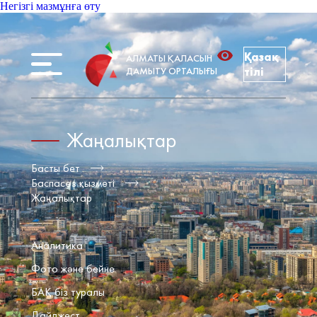
Негізгі мазмұнға өту
Қазақ
АЛМАТЫ ҚАЛАСЫН
ДАМЫТУ ОРТАЛЫҒЫ
тілі
Жаңалықтар
Басты бет
Баспасөз қызметі
Жаңалықтар
Аналитика
Фото және бейне
БАҚ біз туралы
Дайджест