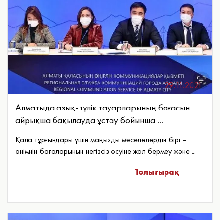
29.11.2021
Алматыда азық-түлік тауарларының бағасын
айрықша бақылауда ұстау бойынша ...
Қала тұрғындары үшін маңызды мәселелердің бірі –
өнімнің бағаларының негізсіз өсуіне жол бермеу және ...
Толығырақ