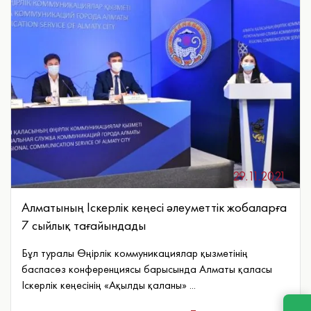
29.11.2021
Алматының Іскерлік кеңесі әлеуметтік жобаларға
7 сыйлық тағайындады
Бұл туралы Өңірлік коммуникациялар қызметінің
баспасөз конференциясы барысында Алматы қаласы
Іскерлік кеңесінің «Ақылды қаланы» ...