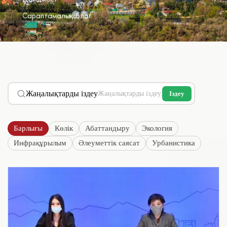
Сараптамалық блог
Жаңалықтарды іздеу
Іздеу
Барлығы
Көлік
Абаттандыру
Экология
Инфрақұрылым
Әлеуметтік саясат
Урбанистика