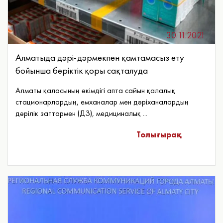
30.11.2021
Алматыда дәрі-дәрмекпен қамтамасыз ету
бойынша беріктік қоры сақталуда
Алматы қаласының әкімдігі апта сайын қалалық
стационарлардың, емханалар мен дәріханалардың
дәрілік заттармен (ДЗ), медициналық ...
Толығырақ