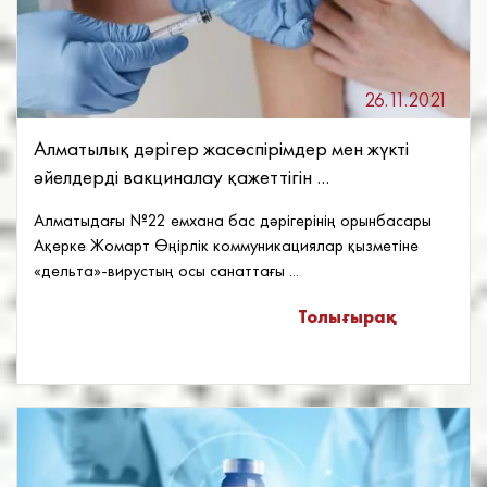
26.11.2021
Алматылық дәрігер жасөспірімдер мен жүкті
әйелдерді вакциналау қажеттігін ...
Алматыдағы №22 емхана бас дәрігерінің орынбасары
Ақерке Жомарт Өңірлік коммуникациялар қызметіне
«дельта»-вирустың осы санаттағы ...
Толығырақ