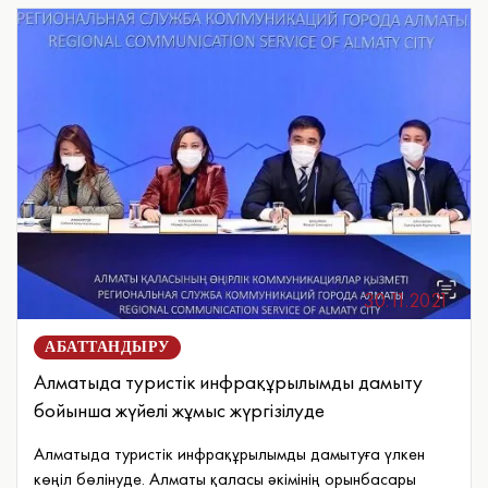
30.11.2021
АБАТТАНДЫРУ
Алматыда туристік инфрақұрылымды дамыту
бойынша жүйелі жұмыс жүргізілуде
Алматыда туристік инфрақұрылымды дамытуға үлкен
көңіл бөлінуде. Алматы қаласы әкімінің орынбасары