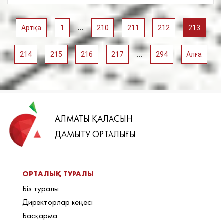
...
Артқа
1
210
211
212
213
...
214
215
216
217
294
Алға
АЛМАТЫ ҚАЛАСЫН
ДАМЫТУ ОРТАЛЫҒЫ
ОРТАЛЫҚ ТУРАЛЫ
Біз туралы
Директорлар кеңесі
Басқарма