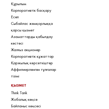
Құрылым
Корпоративтік басқару
Есеп
Сыбайлас жемқорлыққа
қарсы қызмет
Азаматтарды қабылдау
кестесі
Жалғыз акционер
Корпоративтік құжаттар
Қаржылық көрсеткіштер
Аффилиирленген тұлғалар
тізімі
ҚЫЗМЕТ
Think Tank
Жобалық кеңсе
Байланыс кеңсесі