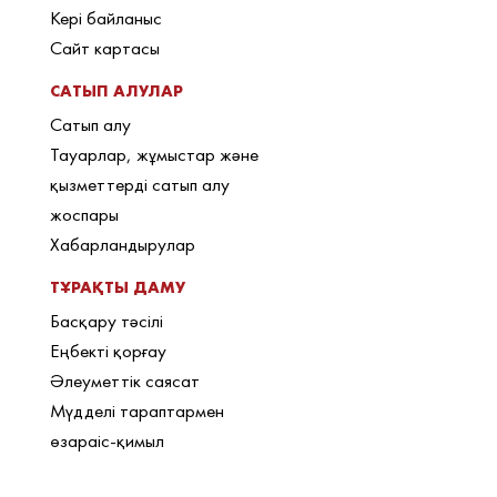
Кері байланыс
Сайт картасы
САТЫП АЛУЛАР
Сатып алу
Тауарлар, жұмыстар және
қызметтерді сатып алу
жоспары
Хабарландырулар
ТҰРАҚТЫ ДАМУ
Басқару тәсілі
Еңбекті қорғау
Әлеуметтік саясат
Мүдделі тараптармен
өзараіс-қимыл