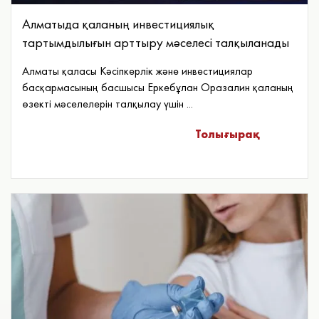
Алматыда қаланың инвестициялық
тартымдылығын арттыру мәселесі талқыланады
Алматы қаласы Кәсіпкерлік және инвестициялар
басқармасының басшысы Еркебұлан Оразалин қаланың
өзекті мәселелерін талқылау үшін ...
Толығырақ