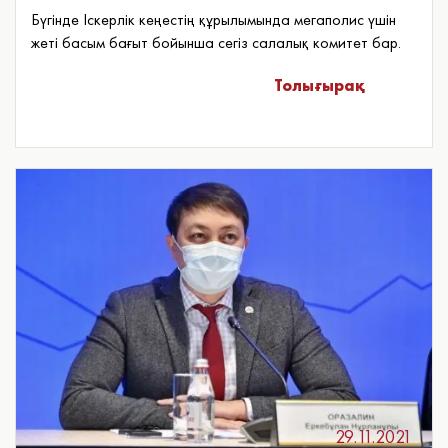
Бүгінде Іскерлік кеңестің құрылымында мегаполис үшін
жеті басым бағыт бойынша сегіз салалық комитет бар.
Толығырақ
29.11.2021