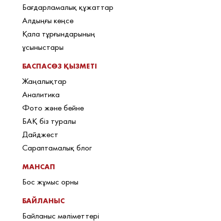
Бағдарламалық құжаттар
Алдыңғы кеңсе
Қала тұрғындарының
ұсыныстары
БАСПАСӨЗ ҚЫЗМЕТІ
Жаңалықтар
Аналитика
Фото және бейне
БАҚ біз туралы
Дайджест
Сараптамалық блог
МАНСАП
Бос жұмыс орны
БАЙЛАНЫС
Байланыс мәліметтері