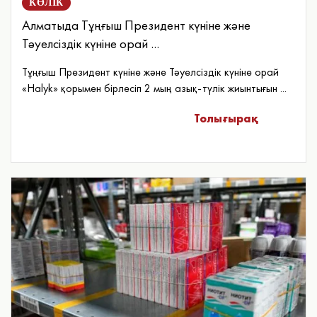
КӨЛІК
Алматыда Тұңғыш Президент күніне және
Тәуелсіздік күніне орай ...
Тұңғыш Президент күніне және Тәуелсіздік күніне орай
«Halyk» қорымен бірлесіп 2 мың азық-түлік жиынтығын ...
Толығырақ