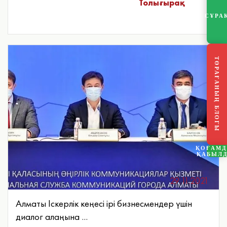
Толығырақ
СҰРА
ТӨРАҒАНЫҢ БЛОГЫ
ҚОҒАМ
ҚАБЫЛ
29.11.2021
Алматы Іскерлік кеңесі ірі бизнесмендер үшін
диалог алаңына ...