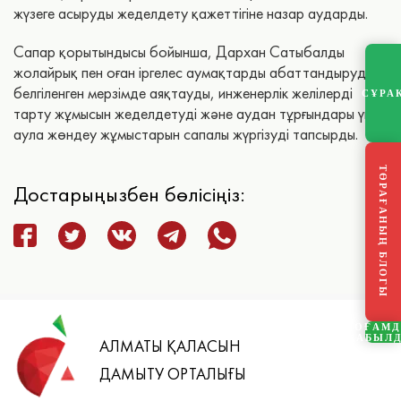
жүзеге асыруды жеделдету қажеттігіне назар аударды.
Сапар қорытындысы бойынша, Дархан Сатыбалды
жолайрық пен оған іргелес аумақтарды абаттандыруды
белгіленген мерзімде аяқтауды, инженерлік желілерді
СҰРА
тарту жұмысын жеделдетуді және аудан тұрғындары үшін
аула жөндеу жұмыстарын сапалы жүргізуді тапсырды.
ТӨРАҒАНЫҢ БЛОГЫ
Достарыңызбен бөлісіңіз:
ҚОҒАМ
ҚАБЫЛ
АЛМАТЫ ҚАЛАСЫН
ДАМЫТУ ОРТАЛЫҒЫ