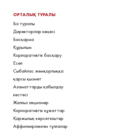
ОРТАЛЫҚ ТУРАЛЫ
Біз туралы
Директорлар кеңесі
Басқарма
Құрылым
Корпоративтік басқару
Есеп
Сыбайлас жемқорлыққа
қарсы қызмет
Азаматтарды қабылдау
кестесі
Жалғыз акционер
Корпоративтік құжаттар
Қаржылық көрсеткіштер
Аффилиирленген тұлғалар