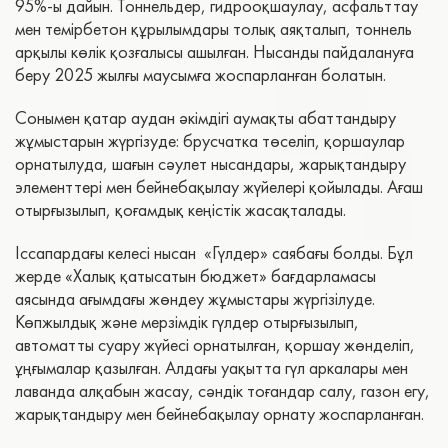
95%-ы дайын. Тоннельдер, гидрооқшаулау, асфальттау
мен темірбетон құрылымдары толық аяқталып, тоннель
арқылы көлік қозғалысы ашылған. Нысанды пайдалануға
беру 2025 жылғы маусымға жоспарланған болатын.
Сонымен қатар аудан әкімдігі аумақты абаттандыру
жұмыстарын жүргізуде: брусчатка төселіп, қоршаулар
орнатылуда, шағын сәулет нысандары, жарықтандыру
элементтері мен бейнебақылау жүйелері қойылады. Ағаш
отырғызылып, қоғамдық кеңістік жасақталады.
Іссапардағы келесі нысан «Гүлдер» саябағы болды. Бұл
жерде «Халық қатысатын бюджет» бағдарламасы
аясында ағымдағы жөндеу жұмыстары жүргізілуде.
Көпжылдық және мерзімдік гүлдер отырғызылып,
автоматты суару жүйесі орнатылған, қоршау жөнделіп,
ұңғымалар қазылған. Алдағы уақытта гүл аркалары мен
лаванда алқабын жасау, сәндік тоғандар салу, газон егу,
жарықтандыру мен бейнебақылау орнату жоспарланған.