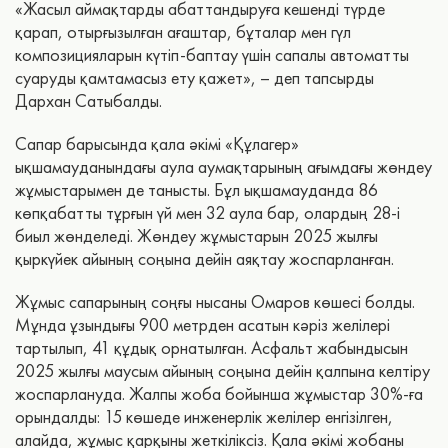
«Жасыл аймақтарды абаттандыруға кешенді түрде
қарап, отырғызылған ағаштар, бұталар мен гүл
композицияларын күтіп-баптау үшін сапалы автоматты
суаруды қамтамасыз ету қажет», – деп тапсырды
Дархан Сатыбалды.
Сапар барысында қала әкімі «Құлагер»
ықшамауданындағы аула аумақтарының ағымдағы жөндеу
жұмыстарымен де танысты. Бұл ықшамауданда 86
көпқабатты тұрғын үй мен 32 аула бар, олардың 28-і
биыл жөнделеді. Жөндеу жұмыстарын 2025 жылғы
қыркүйек айының соңына дейін аяқтау жоспарланған.
Жұмыс сапарының соңғы нысаны Омаров көшесі болды.
Мұнда ұзындығы 900 метрден асатын кәріз желілері
тартылып, 41 құдық орнатылған. Асфальт жабындысын
2025 жылғы маусым айының соңына дейін қалпына келтіру
жоспарлануда. Жалпы жоба бойынша жұмыстар 30%-ға
орындалды: 15 көшеде инженерлік желілер енгізілген,
алайда, жұмыс қарқыны жеткіліксіз. Қала әкімі жобаны