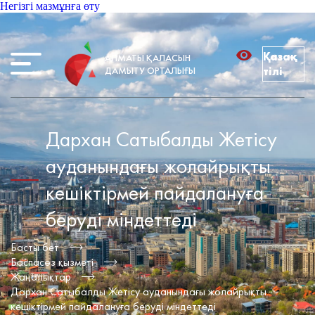
Негізгі мазмұнға өту
Қазақ
АЛМАТЫ ҚАЛАСЫН
ДАМЫТУ ОРТАЛЫҒЫ
тілі
Дархан Сатыбалды Жетісу
ауданындағы жолайрықты
кешіктірмей пайдалануға
беруді міндеттеді
Басты бет
Баспасөз қызметі
Жаңалықтар
Дархан Сатыбалды Жетісу ауданындағы жолайрықты
кешіктірмей пайдалануға беруді міндеттеді