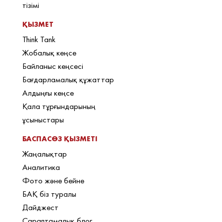
тізімі
ҚЫЗМЕТ
Think Tank
Жобалық кеңсе
Байланыс кеңсесі
Бағдарламалық құжаттар
Алдыңғы кеңсе
Қала тұрғындарының
ұсыныстары
БАСПАСӨЗ ҚЫЗМЕТІ
Жаңалықтар
Аналитика
Фото және бейне
БАҚ біз туралы
Дайджест
Сараптамалық блог