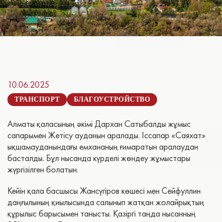
10.06.2025
ТРАНСПОРТ
БЛАГОУСТРОЙСТВО
Алматы қаласының әкімі Дархан Сатыбалды жұмыс
сапарымен Жетісу ауданын аралады. Іссапар «Саяхат»
ықшамауданындағы емхананың ғимаратын аралаудан
басталды. Бұл нысанда күрделі жөндеу жұмыстары
жүргізілген болатын.
Кейін қала басшысы Жансүгіров көшесі мен Сейфуллин
даңғылының қиылысында салынып жатқан жолайрықтың
құрылыс барысымен танысты. Қазіргі таңда нысанның