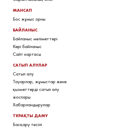
МАНСАП
Бос жұмыс орны
БАЙЛАНЫС
Байланыс мәліметтері
Кері байланыс
Сайт картасы
САТЫП АЛУЛАР
Сатып алу
Тауарлар, жұмыстар және
қызметтерді сатып алу
жоспары
Хабарландырулар
ТҰРАҚТЫ ДАМУ
Басқару тәсілі