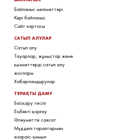
Байланыс мәліметтері
Кері байланыс
Сайт картасы
САТЫП АЛУЛАР
Сатып алу
Тауарлар, жұмыстар және
қызметтерді сатып алу
жоспары
Хабарландырулар
ТҰРАҚТЫ ДАМУ
Басқару тәсілі
Еңбекті қорғау
Әлеуметтік саясат
Мүдделі тараптармен
өзараіс-қимыл