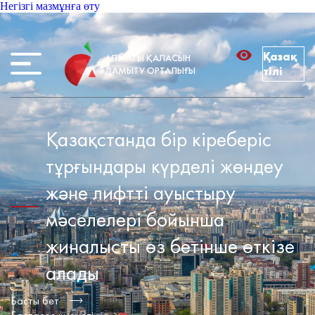
Негізгі мазмұнға өту
Қазақ
АЛМАТЫ ҚАЛАСЫН
ДАМЫТУ ОРТАЛЫҒЫ
тілі
Қазақстанда бір кіреберіс
тұрғындары күрделі жөндеу
және лифтті ауыстыру
мәселелері бойынша
жиналысты өз бетінше өткізе
алады
Басты бет