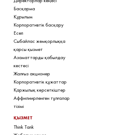
Директорлар кеңесі
Басқарма
Құрылым
Корпоративтік басқару
Есеп
Сыбайлас жемқорлыққа
қарсы қызмет
Азаматтарды қабылдау
кестесі
Жалғыз акционер
Корпоративтік құжаттар
Қаржылық көрсеткіштер
Аффилиирленген тұлғалар
тізімі
ҚЫЗМЕТ
Think Tank