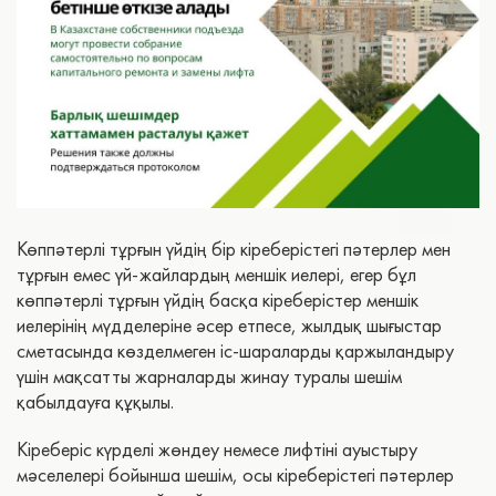
Көппәтерлі тұрғын үйдің бір кіреберістегі пәтерлер мен
тұрғын емес үй-жайлардың меншік иелері, егер бұл
көппәтерлі тұрғын үйдің басқа кіреберістер меншік
иелерінің мүдделеріне әсер етпесе, жылдық шығыстар
сметасында көзделмеген іс-шараларды қаржыландыру
үшін мақсатты жарналарды жинау туралы шешім
қабылдауға құқылы.
Кіреберіс күрделі жөндеу немесе лифтіні ауыстыру
мәселелері бойынша шешім, осы кіреберістегі пәтерлер