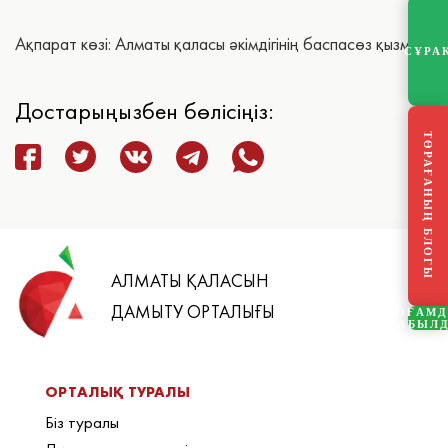
Ақпарат көзі: Алматы қаласы әкімдігінің баспасөз қызметі
СҰРА
Достарыңызбен бөлісіңіз:
ТӨРАҒАНЫҢ БЛОГЫ
АЛМАТЫ ҚАЛАСЫН
ДАМЫТУ ОРТАЛЫҒЫ
ҚОҒАМ
ҚАБЫЛ
ОРТАЛЫҚ ТУРАЛЫ
Біз туралы