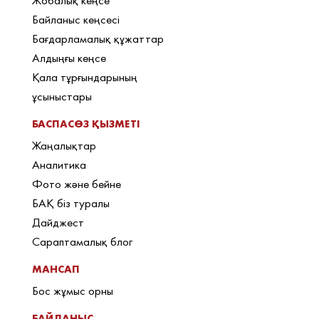
Жобалық кеңсе
Байланыс кеңсесі
Бағдарламалық құжаттар
Алдыңғы кеңсе
Қала тұрғындарының
ұсыныстары
БАСПАСӨЗ ҚЫЗМЕТІ
Жаңалықтар
Аналитика
Фото және бейне
БАҚ біз туралы
Дайджест
Сараптамалық блог
МАНСАП
Бос жұмыс орны
БАЙЛАНЫС