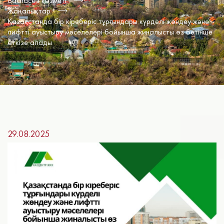
Баспасөз қызметі
Жаңалықтар
Қазақстанда бір кіреберіс тұрғындары күрделі жөндеу және
лифтті ауыстыру мәселелері бойынша жиналысты өз бетінше
өткізе алады
29.08.2025