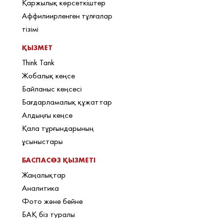
Қаржылық көрсеткіштер
Аффилиирленген тұлғалар
тізімі
ҚЫЗМЕТ
Think Tank
Жобалық кеңсе
Байланыс кеңсесі
Бағдарламалық құжаттар
Алдыңғы кеңсе
Қала тұрғындарының
ұсыныстары
БАСПАСӨЗ ҚЫЗМЕТІ
Жаңалықтар
Аналитика
Фото және бейне
БАҚ біз туралы