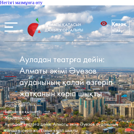
Негізгі мазмұнға өту
Қазақ
АЛМАТЫ ҚАЛАСЫН
ДАМЫТУ ОРТАЛЫҒЫ
тілі
Ауладан театрға дейін:
Алматы әкімі Әуезов
ауданының қалай өзгеріп
жатқанын көріп шықты
Басты бет
Баспасөз қызметі
Жаңалықтар
Ауладан театрға дейін: Алматы әкімі Әуезов ауданының
қалай өзгеріп жатқанын көріп шықты