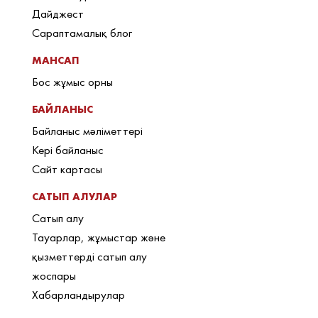
Дайджест
Сараптамалық блог
МАНСАП
Бос жұмыс орны
БАЙЛАНЫС
Байланыс мәліметтері
Кері байланыс
Сайт картасы
САТЫП АЛУЛАР
Сатып алу
Тауарлар, жұмыстар және
қызметтерді сатып алу
жоспары
Хабарландырулар