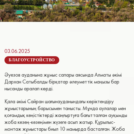
03.06.2025
БЛАГОУСТРОЙСТВО
Әуезов ауданына жұмыс сапары аясында Алматы әкімі
Дархан Сатыбалды бірқатар әлеуметтік маңызы бар
нысанды аралап көрді.
Қала әкімі Сайран шағынауданындағы көріктендіру
жұмыстарының барысымен танысты. Мұнда аулалар мен
қоғамдық кеңістіктерді жаңғыртуға бағытталған ауқымды
жоба кезең-кезеңімен жүзеге асып жатыр. Құрылыс-
монтаж жұмыстары биыл 10 мамырда басталған. Жоба