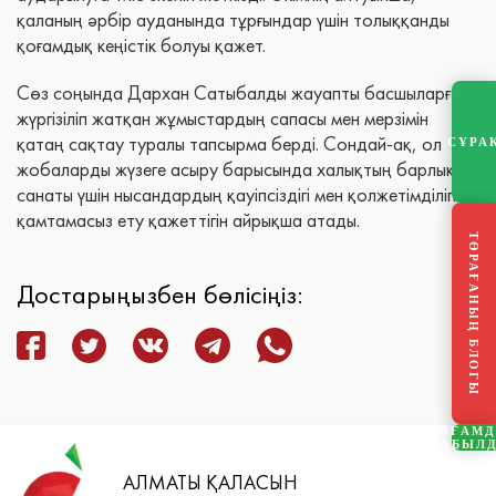
қаланың әрбір ауданында тұрғындар үшін толыққанды
қоғамдық кеңістік болуы қажет.
Сөз соңында Дархан Сатыбалды жауапты басшыларға
жүргізіліп жатқан жұмыстардың сапасы мен мерзімін
қатаң сақтау туралы тапсырма берді. Сондай-ақ, ол
СҰРА
жобаларды жүзеге асыру барысында халықтың барлық
санаты үшін нысандардың қауіпсіздігі мен қолжетімділігін
қамтамасыз ету қажеттігін айрықша атады.
ТӨРАҒАНЫҢ БЛОГЫ
Достарыңызбен бөлісіңіз:
ҚОҒАМ
ҚАБЫЛ
АЛМАТЫ ҚАЛАСЫН