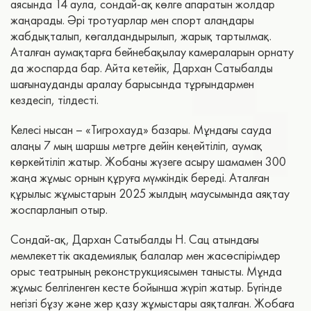
аясында 14 аула, сондай-ақ көлге апаратын жолдар
жаңарады. Әрі тротуарлар мен спорт алаңдары
жабдықталып, көгалдандырылып, жарық тартылмақ.
Аталған аумақтарға бейнебақылау камераларын орнату
да жоспарда бар. Айта кетейік, Дархан Сатыбалды
шағынауданды аралау барысында тұрғындармен
кездесіп, тілдесті.
Келесі нысан – «Тигрохауд» базары. Мұндағы сауда
алаңы 7 мың шаршы метрге дейін кеңейтіліп, аумақ
көркейтіліп жатыр. Жобаны жүзеге асыру шамамен 300
жаңа жұмыс орнын құруға мүмкіндік береді. Аталған
құрылыс жұмыстарын 2025 жылдың маусымында аяқтау
жоспарланып отыр.
Сондай-ақ, Дархан Сатыбалды Н. Сац атындағы
мемлекеттік академиялық балалар мен жасөспірімдер
орыс театрының реконструкциясымен танысты. Мұнда
жұмыс белгіленген кесте бойынша жүріп жатыр. Бүгінде
негізгі бұзу және жер қазу жұмыстары аяқталған. Жобаға