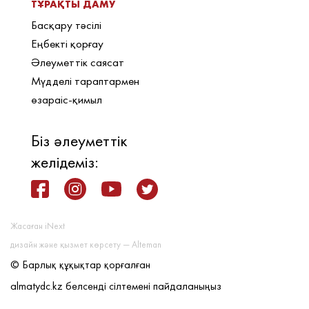
ТҰРАҚТЫ ДАМУ
Басқару тәсілі
Еңбекті қорғау
Әлеуметтік саясат
Мүдделі тараптармен
өзараіс-қимыл
Біз әлеуметтік
желідеміз:
Жасаған iNext
дизайн және қызмет көрсету — Alteman
© Барлық құқықтар қорғалған
almatydc.kz белсенді сілтемені пайдаланыңыз