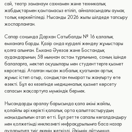
сай, театр заманауи сахнамен және техникалық
жабдықтармен қамтамасыз етіліп, айналасындағы аумақ
толық көркейтіледі. Нысанды 2026 жылы шілдеде тапсыру
жоспарланған.
Сапар соңында Дархан Сатыбалды № 16 қалалық
емханаға барды. Қазір онда күрделі жөндеу жұмыстары
қолға алынған. Емхана Әуезов және Бостандық
аудандарының 58 мыңнан астам тұрғынына, соның ішінде
балаларға, мектеп оқушылары мен студенттерге қызмет
көрсетеді. Аталған нысан жобалық қуатынан артық
жұмыс істеп отыр, сондықтан ғимаратты жаңғырту өте
өзекті. Бұл өз кезегінде медициналық қызмет көрсету
сапасын жақсартуға мүмкіндік бермек.
Нысандарды аралау барысында қала әкімі жайлы,
қолайлы әрі көрікті қалалық орта қалыптастырудың
маңыздылығын атап өтті. Бұл ретте сапалы көгалдандыру
мен қолжетімді инклюзивті инфрақұрылымға баса назар
аударылуға тиіс екенін жеткізді. Әкімнің айтуынша,