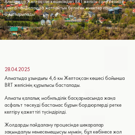
Алматыда Желтоқсан көшесіндегі BRT желісін салу кезінде
қайта пайдалануға жатпайтын бүлінген жиектер ғана
ауыстырылады
28.04.2025
Алматыда ұзындығы 4,6 км Желтоқсан көшесі бойынша
BRT желісінің құрылысы басталады.
Алматы қалалық мобильділік басқармасында жаңа
асфальт төсеуді бастамас бұрын бордюрлерді ретке
келтіру қажеттігі түсіндірілді.
Жолдарды пайдалану процесінде шекаралар
зақымдалуы немесемещысуы мүмкін, бұл көбінесе жол