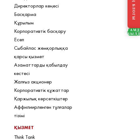
Директорлар кеңесі
Басқарма
Құрылым
Корпоративтік басқару
ҚОҒАМ
ҚАБЫЛ
Есеп
Сыбайлас жемқорлыққа
қарсы қызмет
Азаматтарды қабылдау
кестесі
Жалғыз акционер
Корпоративтік құжаттар
Қаржылық көрсеткіштер
Аффилиирленген тұлғалар
тізімі
ҚЫЗМЕТ
Think Tank