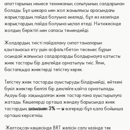
апаттарының немесе техниканың соғылуының салдарынан
болады. Бұл шекара мен жол жамылғысы арасындағы
жарықтардың пайда болуына әкеледі, бұл өз кезегінде
жарықтардың пайда болуына ықпал етеді. Нәтижесінде
жолдың беріктігі мен сапасы төмендейді.
Жолдардың тиісті пайдалану сипаттамаларын
қамтамасыз ету үшін асфальтбетон төсемес бұрын
осындай жағымсыз салдарларды болдырмауға қатысты
жиек тастары бір деңгейде орнатылуы тиіс. Яғни,
бастапқыда жиектерді тегістеу керек.
Тегістеу жиек тастарды ауыстыруды білдірмейді, өйткені
бүкіл жиектер белгілі бір деңгейге қайта орнатылады.
Ақауы бар зақымдалған жиек тастар ғана ауыстырылуға
жатады. Көшелерді орташа жөндеу барысында жиек
тастардың
шамамен 3% — ы
өзгереді-бұл қала бойынша
орташа көрсеткіш.
Желтоқсан көшесінде BRT желісін салу кезінде тек