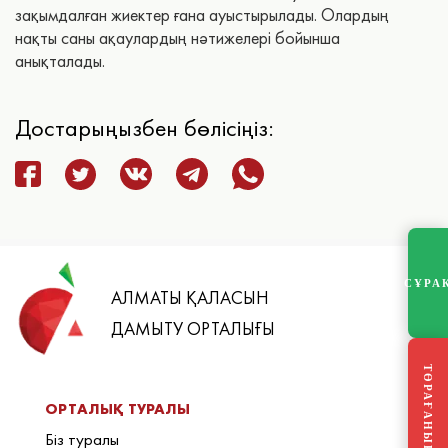
зақымдалған жиектер ғана ауыстырылады. Олардың
нақты саны ақаулардың нәтижелері бойынша
анықталады.
Достарыңызбен бөлісіңіз:
СҰРА
АЛМАТЫ ҚАЛАСЫН
ДАМЫТУ ОРТАЛЫҒЫ
ТӨРАҒАНЫҢ БЛОГЫ
ОРТАЛЫҚ ТУРАЛЫ
Біз туралы