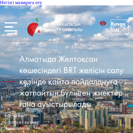
Негізгі мазмұнға өту
Қазақ
АЛМАТЫ ҚАЛАСЫН
ДАМЫТУ ОРТАЛЫҒЫ
тілі
Алматыда Желтоқсан
көшесіндегі BRT желісін салу
кезінде қайта пайдалануға
жатпайтын бүлінген жиектер
ғана ауыстырылады
Басты бет
Баспасөз қызметі
Жаңалықтар