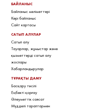
БАЙЛАНЫС
Байланыс мәліметтері
Кері байланыс
Сайт картасы
САТЫП АЛУЛАР
Сатып алу
Тауарлар, жұмыстар және
қызметтерді сатып алу
жоспары
Хабарландырулар
ТҰРАҚТЫ ДАМУ
Басқару тәсілі
Еңбекті қорғау
Әлеуметтік саясат
Мүдделі тараптармен