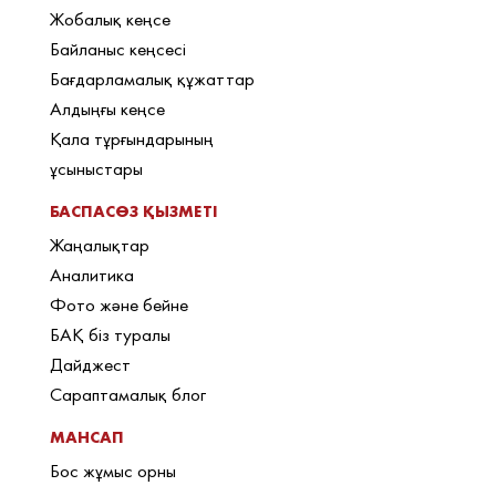
Жобалық кеңсе
Байланыс кеңсесі
Бағдарламалық құжаттар
Алдыңғы кеңсе
Қала тұрғындарының
ұсыныстары
БАСПАСӨЗ ҚЫЗМЕТІ
Жаңалықтар
Аналитика
Фото және бейне
БАҚ біз туралы
Дайджест
Сараптамалық блог
МАНСАП
Бос жұмыс орны