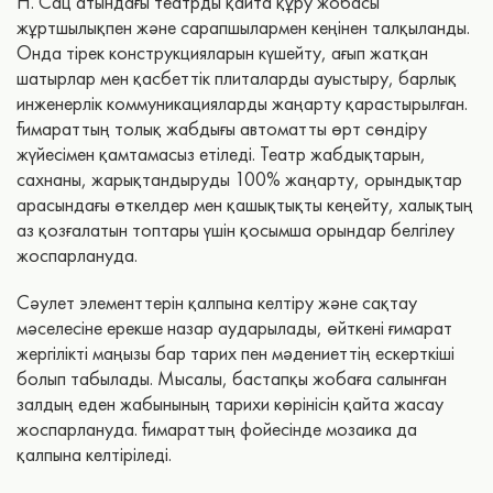
Н. Сац атындағы театрды қайта құру жобасы
жұртшылықпен және сарапшылармен кеңінен талқыланды.
Онда тірек конструкцияларын күшейту, ағып жатқан
шатырлар мен қасбеттік плиталарды ауыстыру, барлық
инженерлік коммуникацияларды жаңарту қарастырылған.
Ғимараттың толық жабдығы автоматты өрт сөндіру
жүйесімен қамтамасыз етіледі. Театр жабдықтарын,
сахнаны, жарықтандыруды 100% жаңарту, орындықтар
арасындағы өткелдер мен қашықтықты кеңейту, халықтың
аз қозғалатын топтары үшін қосымша орындар белгілеу
жоспарлануда.
​Сәулет элементтерін қалпына келтіру және сақтау
мәселесіне ерекше назар аударылады, өйткені ғимарат
жергілікті маңызы бар тарих пен мәдениеттің ескерткіші
болып табылады. Мысалы, бастапқы жобаға салынған
залдың еден жабынының тарихи көрінісін қайта жасау
жоспарлануда. Ғимараттың фойесінде мозаика да
қалпына келтіріледі.