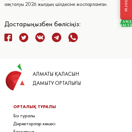
аяқталуы 2026 жылдың шілдесіне жоспарланған.
Достарыңызбен бөлісіңіз:
ҚОҒАМ
ҚАБЫЛ
АЛМАТЫ ҚАЛАСЫН
ДАМЫТУ ОРТАЛЫҒЫ
ОРТАЛЫҚ ТУРАЛЫ
Біз туралы
Директорлар кеңесі
Басқарма