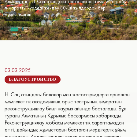
Алматыдағы Н. Сац атындағы театр реконструкцияға дайын:
ғимаратты күрделі жөндеу 80-ші жылдардан бері
жүргізілмеген
03.03.2025
БЛАГОУСТРОЙСТВО
Н. Сац атындағы балалар мен жасөспірімдерге арналған
мемлекеттік академиялық орыс театрының ғимаратын
реконструкциялау биыл наурыз айында басталады. Бұл
туралы Алматының Құрылыс басқармасы хабарлады.
Реконструкциялау жобасы мемлекеттік сараптамадан
өтті, дайындық жұмыстарын бастаған мердігерлік ұйым
анықталды. Алдағы күндері театр аумағында қоршау