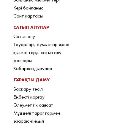
Кері байланыс
Сайт картасы
САТЫП АЛУЛАР
Сатып алу
Тауарлар, жұмыстар және
қызметтерді сатып алу
жоспары
Хабарландырулар
ТҰРАҚТЫ ДАМУ
Басқару тәсілі
Еңбекті қорғау
Әлеуметтік саясат
Мүдделі тараптармен
өзараіс-қимыл