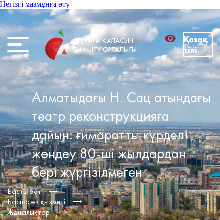
Негізгі мазмұнға өту
Қазақ
АЛМАТЫ ҚАЛАСЫН
ДАМЫТУ ОРТАЛЫҒЫ
тілі
Алматыдағы Н. Сац атындағы
театр реконструкцияға
дайын: ғимаратты күрделі
жөндеу 80-ші жылдардан
бері жүргізілмеген
Басты бет
Баспасөз қызметі
Жаңалықтар