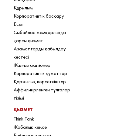
Құрылым
Корпоративтік басқару
Есеп
Сыбайлас жемқорлыққа
қарсы қызмет
Азаматтарды қабылдау
кестесі
Жалғыз акционер
Корпоративтік құжаттар
Қаржылық көрсеткіштер
Аффилиирленген тұлғалар
тізімі
ҚЫЗМЕТ
Think Tank
Жобалық кеңсе
Байланыс кеңсесі