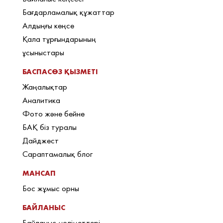
Бағдарламалық құжаттар
Алдыңғы кеңсе
Қала тұрғындарының
ұсыныстары
БАСПАСӨЗ ҚЫЗМЕТІ
Жаңалықтар
Аналитика
Фото және бейне
БАҚ біз туралы
Дайджест
Сараптамалық блог
МАНСАП
Бос жұмыс орны
БАЙЛАНЫС
Байланыс мәліметтері