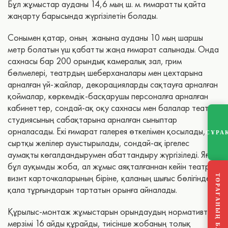
Бұл жұмыстар ауданы 14,6 мың ш. м. ғимаратты қайта
жаңарту барысында жүргізілетін болады.
Сонымен қатар, оның жанына ауданы 10 мың шаршы
метр болатын үш қабатты жаңа ғимарат салынады. Онда
сахнасы бар 200 орындық камералық зал, грим
бөлмелері, театрдың шеберханалары мен цехтарына
арналған үй-жайлар, декорацияларды сақтауға арналған
қоймалар, көркемдік-басқарушы персоналға арналған
кабинеттер, сондай-ақ оқу сахнасы мен балалар театр
студиясының сабақтарына арналған сыныптар
орналасады. Екі ғимарат галерея өткелімен қосылады,
СҰРА
сыртқы желілер ауыстырылады, сондай-ақ іргелес
аумақты көгалдандырумен абаттандыру жүргізіледі. Яғни,
бұл ауқымды жоба, ал жұмыс аяқталғаннан кейін театр
визит карточкаларының біріне, қаланың шығыс бөлігіндегі
ТӨРАҒАНЫҢ БЛОГЫ
қала тұрғындарын тартатын орынға айналады.
Құрылыс-монтаж жұмыстарын орындаудың нормативтік
мерзімі 16 айды құрайды, тиісінше жобаның толық