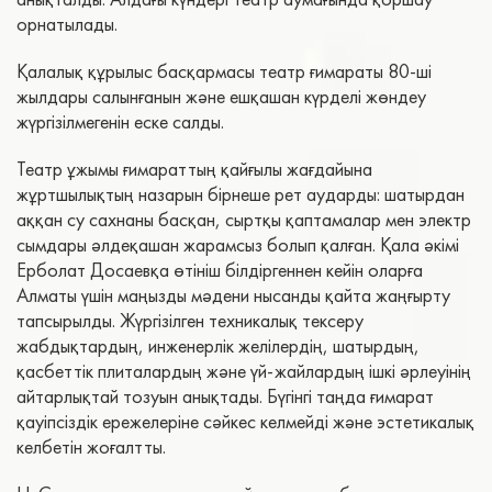
орнатылады.
​Қалалық құрылыс басқармасы театр ғимараты 80-ші
жылдары салынғанын және ешқашан күрделі жөндеу
жүргізілмегенін еске салды.
Театр ұжымы ғимараттың қайғылы жағдайына
жұртшылықтың назарын бірнеше рет аударды: шатырдан
аққан су сахнаны басқан, сыртқы қаптамалар мен электр
сымдары әлдеқашан жарамсыз болып қалған. Қала әкімі
Ерболат Досаевқа өтініш білдіргеннен кейін оларға
Алматы үшін маңызды мәдени нысанды қайта жаңғырту
тапсырылды. Жүргізілген техникалық тексеру
жабдықтардың, инженерлік желілердің, шатырдың,
қасбеттік плиталардың және үй-жайлардың ішкі әрлеуінің
айтарлықтай тозуын анықтады. Бүгінгі таңда ғимарат
қауіпсіздік ережелеріне сәйкес келмейді және эстетикалық
келбетін жоғалтты.