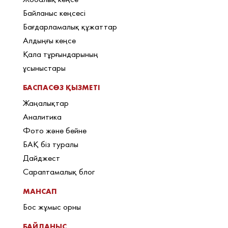
Байланыс кеңсесі
Бағдарламалық құжаттар
Алдыңғы кеңсе
Қала тұрғындарының
ұсыныстары
БАСПАСӨЗ ҚЫЗМЕТІ
Жаңалықтар
Аналитика
Фото және бейне
БАҚ біз туралы
Дайджест
Сараптамалық блог
МАНСАП
Бос жұмыс орны
БАЙЛАНЫС