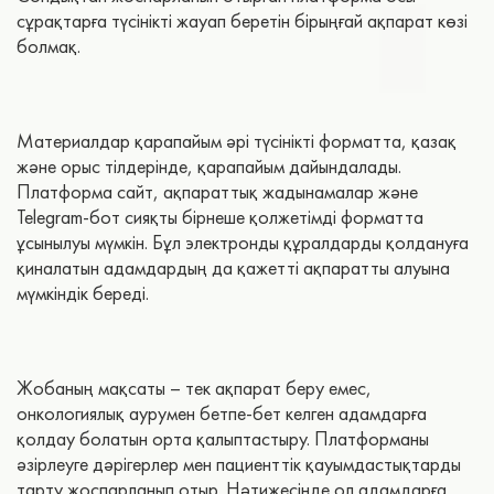
сұрақтарға түсінікті жауап беретін бірыңғай ақпарат көзі
болмақ.
Материалдар қарапайым әрі түсінікті форматта, қазақ
және орыс тілдерінде, қарапайым дайындалады.
Платформа сайт, ақпараттық жадынамалар және
Telegram-бот сияқты бірнеше қолжетімді форматта
ұсынылуы мүмкін. Бұл электронды құралдарды қолдануға
қиналатын адамдардың да қажетті ақпаратты алуына
мүмкіндік береді.
Жобаның мақсаты – тек ақпарат беру емес,
онкологиялық аурумен бетпе-бет келген адамдарға
қолдау болатын орта қалыптастыру. Платформаны
әзірлеуге дәрігерлер мен пациенттік қауымдастықтарды
тарту жоспарланып отыр. Нәтижесінде ол адамдарға