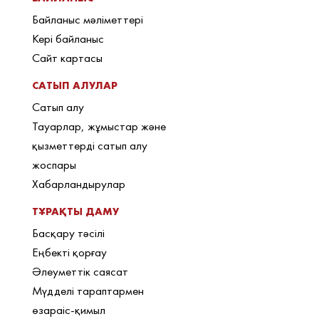
Байланыс мәліметтері
Кері байланыс
Сайт картасы
САТЫП АЛУЛАР
Сатып алу
Тауарлар, жұмыстар және
қызметтерді сатып алу
жоспары
Хабарландырулар
ТҰРАҚТЫ ДАМУ
Басқару тәсілі
Еңбекті қорғау
Әлеуметтік саясат
Мүдделі тараптармен
өзараіс-қимыл