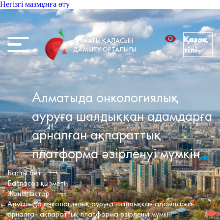
Негізгі мазмұнға өту
Қазақ
АЛМАТЫ ҚАЛАСЫН
ДАМЫТУ ОРТАЛЫҒЫ
тілі
Алматыда онкологиялық
ауруға шалдыққан адамдарға
арналған ақпараттық
платформа әзірленуі мүмкін
Басты бет
Баспасөз қызметі
Жаңалықтар
Алматыда онкологиялық ауруға шалдыққан адамдарға
арналған ақпараттық платформа әзірленуі мүмкін