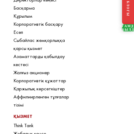
Басқарма
Құрылым
Корпоративтік басқару
ҚОҒАМ
ҚАБЫЛ
Есеп
Сыбайлас жемқорлыққа
қарсы қызмет
Азаматтарды қабылдау
кестесі
Жалғыз акционер
Корпоративтік құжаттар
Қаржылық көрсеткіштер
Аффилиирленген тұлғалар
тізімі
ҚЫЗМЕТ
Think Tank
Жобалық кеңсе