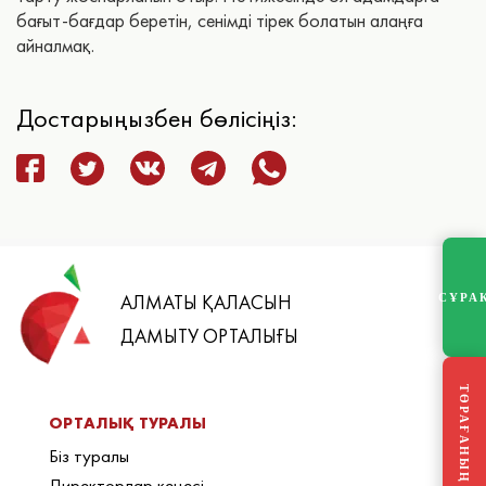
бағыт-бағдар беретін, сенімді тірек болатын алаңға
айналмақ.
Достарыңызбен бөлісіңіз:
АЛМАТЫ ҚАЛАСЫН
СҰРА
ДАМЫТУ ОРТАЛЫҒЫ
ТӨРАҒАНЫҢ БЛОГЫ
ОРТАЛЫҚ ТУРАЛЫ
Біз туралы
Директорлар кеңесі