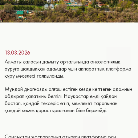
13.03.2026
Алматы қаласын дамыту орталығында онкологиялық
ауруға шалдыққан адамдар үшін ақпараттық платформа
құру мәселесі талқыланды.
Мұндай диагнозды алғаш естіген кезде көптеген адамның
абдырап қалатыны белгілі. Науқастар емді қайдан
бастап, қандай тексеріс өтіп, мемлекет тарапынан
қандай көмек қарастырылғанын біле бермейді.
Сондықтан жоспарланып отырған платформа осы