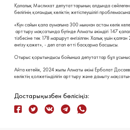
Қалалық Мәслихат депутаттарының алдында сөйлеген 
бөлігінің қоғамдық көліктің жетіспеушілігі проблемас
«Күн сайын қала аумағына 300 мыңнан астам көлік келе
арттыру мақсатында бүгінде Алматы әкімдігі 147 қал
тізбесіне тек 178 маршрут енгізілген. Халық үшін қал
енгізу қажет», - деп атап өтті басқарма басшысы.
Отырыс қорытындысы бойынша депутаттар бұл ұсыныс
Айта кетейік, 2024 жылы Алматы әкімі Ерболат Досае
көліктің қолжетімділігін арттыру және дамыту мақсат
Достарыңызбен бөлісіңіз: