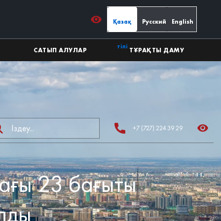
Қазақ
Русский
English
тілі
САТЫП АЛУЛАР
ТҰРАҚТЫ ДАМУ
+7 (727) 224 39 29
тағы 23 бағыты
лды