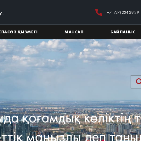
+7 (727) 224 39 29
СПАСӨЗ ҚЫЗМЕТІ
МАНСАП
БАЙЛАНЫС
да қоғамдық көліктің 
ттік маңызды деп таны