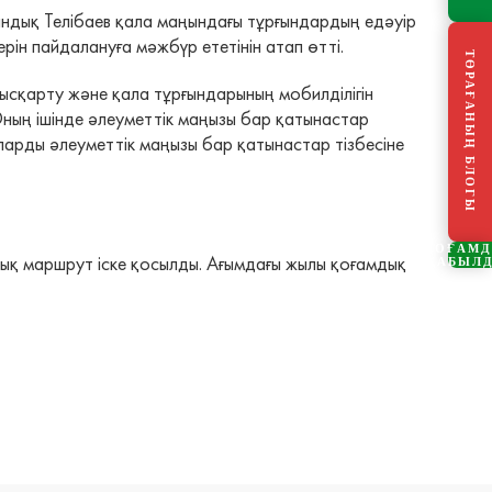
дық Телібаев қала маңындағы тұрғындардың едәуір
рін пайдалануға мәжбүр ететінін атап өтті.
ТӨРАҒАНЫҢ БЛОГЫ
қысқарту және қала тұрғындарының мобилділігін
ның ішінде әлеуметтік маңызы бар қатынастар
оларды әлеуметтік маңызы бар қатынастар тізбесіне
ҚОҒАМ
ық маршрут іске қосылды. Ағымдағы жылы қоғамдық
ҚАБЫЛ