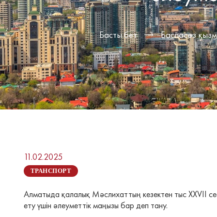
Басты бет
Баспасөз қызм
11.02.2025
ТРАНСПОРТ
Алматыда қалалық Мәслихаттың кезектен тыс XXVII сес
ету үшін әлеуметтік маңызы бар деп тану.