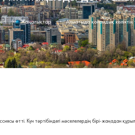
еті
Жаңалықтар
Алматыда қоғамдық көліктің
сиясы өтті. Күн тәртібіндегі мәселелердің бірі-жаңадан құры