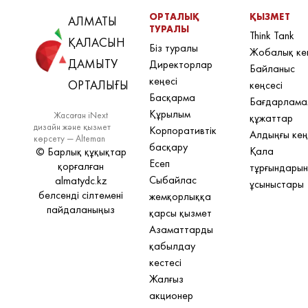
ОРТАЛЫҚ
ҚЫЗМЕТ
АЛМАТЫ
ТУРАЛЫ
Think Tank
ҚАЛАСЫН
Біз туралы
Жобалық ке
ДАМЫТУ
Директорлар
Байланыс
кеңесі
ОРТАЛЫҒЫ
кеңсесі
Басқарма
Бағдарлама
Құрылым
Жасаған iNext
құжаттар
дизайн және қызмет
Корпоративтік
Алдыңғы кең
көрсету — Alteman
басқару
Қала
© Барлық құқықтар
Есеп
қорғалған
тұрғындары
Сыбайлас
almatydc.kz
ұсыныстары
белсенді сілтемені
жемқорлыққа
пайдаланыңыз
қарсы қызмет
Азаматтарды
қабылдау
кестесі
Жалғыз
акционер