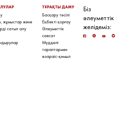
АЛУЛАР
ТҰРАҚТЫ ДАМУ
Біз
лу
Басқару тәсілі
әлеуметтік
, жұмыстар және
Еңбекті қорғау
желідеміз:
рді сатып алу
Әлеуметтік
саясат
ндырулар
Мүдделі
тараптармен
өзараіс-қимыл