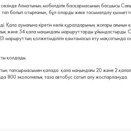
сөзінде Алматының мобилділік басқармасының басшысы Сағын
ына тап болып отырғанын, бұл оларды жеке тасымалдау қызметте
ді. Қала аумағына кіретін көлік құралдарының жоғары ағынын 
алық және 54 қала маңындағы маршруттарды ұйымдастырды. О
ған 23 маршруттың қолжетімділігін қамтамасыз ету мақсатында 
ты қолдады.
втың тапсырмасымен қалада қала маңындағы 20 және 2 қалал
ында 800 экологиялық таза автобус сатып алу жоспарлануда.