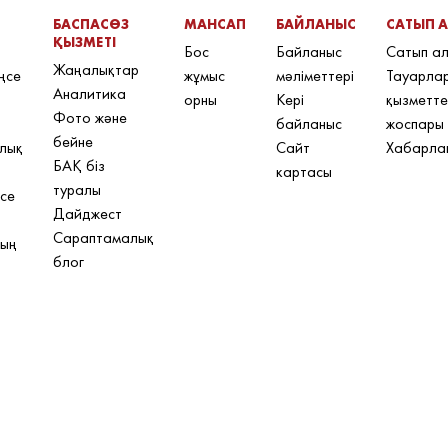
БАСПАСӨЗ
МАНСАП
БАЙЛАНЫС
САТЫП 
ҚЫЗМЕТІ
Бос
Байланыс
Сатып а
Жаңалықтар
ңсе
жұмыс
мәліметтері
Тауарлар
Аналитика
орны
Кері
қызметте
Фото және
байланыс
жоспары
бейне
лық
Сайт
Хабарла
БАҚ біз
картасы
туралы
се
Дайджест
Сараптамалық
ның
блог