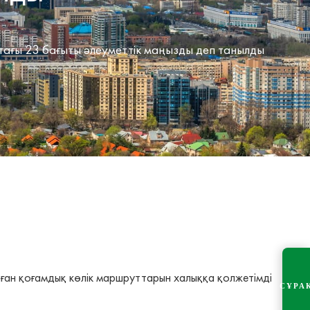
 тағы 23 бағыты әлеуметтік маңызды деп танылды
лған қоғамдық көлік маршруттарын халыққа қолжетімді
СҰРА