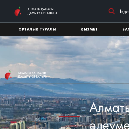
Негізгі мазмұнға өту
АЛМАТЫ ҚАЛАСЫН
ДАМЫТУ ОРТАЛЫҒЫ
ОРТАЛЫҚ ТУРАЛЫ
ҚЫЗМЕТ
БА
АЛМАТЫ ҚАЛАСЫН
ДАМЫТУ ОРТАЛЫҒЫ
Алматы
әлеуме