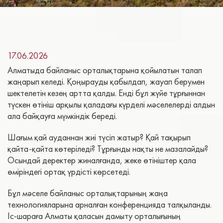
17.06.2026
Алматыда байланыс орталықтарына қойылатын талап
жаңарып келеді. Қоңырауды қабылдап, жауап берумен
шектелетін кезең артта қалды. Енді бұл жүйе тұрғыннан
түскен өтініш арқылы қаладағы күрделі мәселелерді алдын
ала байқауға мүмкіндік береді.
Шағым қай ауданнан жиі түсіп жатыр? Қай тақырып
қайта-қайта көтеріледі? Тұрғынды нақты не мазалайды?
Осындай деректер жиналғанда, жеке өтініштер қала
өміріндегі ортақ үрдісті көрсетеді.
Бұл мәселе байланыс орталықтарының жаңа
технологияларына арналған конференцияда талқыланды.
Іс-шараға Алматы қаласын дамыту орталығының