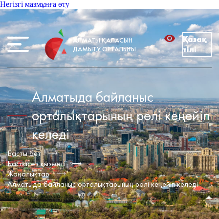
Негізгі мазмұнға өту
Қазақ
АЛМАТЫ ҚАЛАСЫН
ДАМЫТУ ОРТАЛЫҒЫ
тілі
Алматыда байланыс
орталықтарының рөлі кеңейіп
келеді
Басты бет
Баспасөз қызметі
Жаңалықтар
Алматыда байланыс орталықтарының рөлі кеңейіп келеді