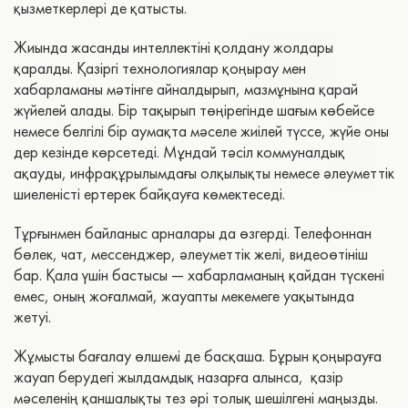
қызметкерлері де қатысты.
Жиында жасанды интеллектіні қолдану жолдары
қаралды. Қазіргі технологиялар қоңырау мен
хабарламаны мәтінге айналдырып, мазмұнына қарай
жүйелей алады. Бір тақырып төңірегінде шағым көбейсе
немесе белгілі бір аумақта мәселе жиілей түссе, жүйе оны
дер кезінде көрсетеді. Мұндай тәсіл коммуналдық
ақауды, инфрақұрылымдағы олқылықты немесе әлеуметтік
шиеленісті ертерек байқауға көмектеседі.
Тұрғынмен байланыс арналары да өзгерді. Телефоннан
бөлек, чат, мессенджер, әлеуметтік желі, видеоөтініш
бар. Қала үшін бастысы — хабарламаның қайдан түскені
емес, оның жоғалмай, жауапты мекемеге уақытында
жетуі.
Жұмысты бағалау өлшемі де басқаша. Бұрын қоңырауға
жауап берудегі жылдамдық назарға алынса, қазір
мәселенің қаншалықты тез әрі толық шешілгені маңызды.