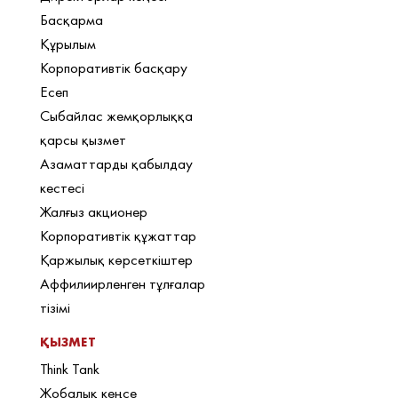
Басқарма
Құрылым
Корпоративтік басқару
Есеп
Сыбайлас жемқорлыққа
қарсы қызмет
Азаматтарды қабылдау
кестесі
Жалғыз акционер
Корпоративтік құжаттар
Қаржылық көрсеткіштер
Аффилиирленген тұлғалар
тізімі
ҚЫЗМЕТ
Think Tank
Жобалық кеңсе