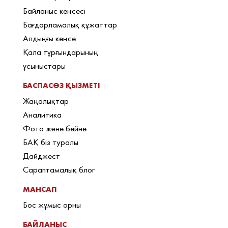
Байланыс кеңсесі
Бағдарламалық құжаттар
Алдыңғы кеңсе
Қала тұрғындарының
ұсыныстары
БАСПАСӨЗ ҚЫЗМЕТІ
Жаңалықтар
Аналитика
Фото және бейне
БАҚ біз туралы
Дайджест
Сараптамалық блог
МАНСАП
Бос жұмыс орны
БАЙЛАНЫС