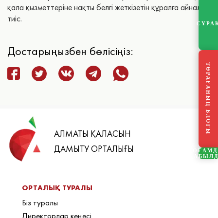
қала қызметтеріне нақты белгі жеткізетін құралға айналуы
тиіс.
СҰРА
Достарыңызбен бөлісіңіз:
ТӨРАҒАНЫҢ БЛОГЫ
АЛМАТЫ ҚАЛАСЫН
ДАМЫТУ ОРТАЛЫҒЫ
ҚОҒАМ
ҚАБЫЛ
ОРТАЛЫҚ ТУРАЛЫ
Біз туралы
Директорлар кеңесі