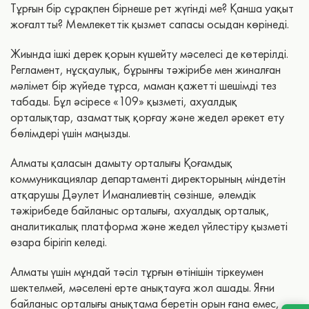
Тұрғын бір сұрақпен бірнеше рет жүгінді ме? Қанша уақыт
жоғалтты? Мемлекеттік қызмет сапасы осыдан көрінеді.
Жиында ішкі дерек қорын күшейту мәселесі де көтерілді.
Регламент, нұсқаулық, бұрынғы тәжірибе мен жиналған
мәлімет бір жүйеде тұрса, маман қажетті шешімді тез
табады. Бұл әсіресе «109» қызметі, ахуалдық
орталықтар, азаматтық қорғау және жедел әрекет ету
бөлімдері үшін маңызды.
Алматы қаласын дамыту орталығы Қоғамдық
коммуникациялар департаменті директорының міндетін
атқарушы Дәулет Иманалиевтің сөзінше, әлемдік
тәжірибеде байланыс орталығы, ахуалдық орталық,
аналитикалық платформа және жедел үйлестіру қызметі
өзара бірігіп келеді.
Алматы үшін мұндай тәсіл тұрғын өтінішін тіркеумен
шектелмей, мәселені ерте анықтауға жол ашады. Яғни
байланыс орталығы анықтама беретін орын ғана емес,