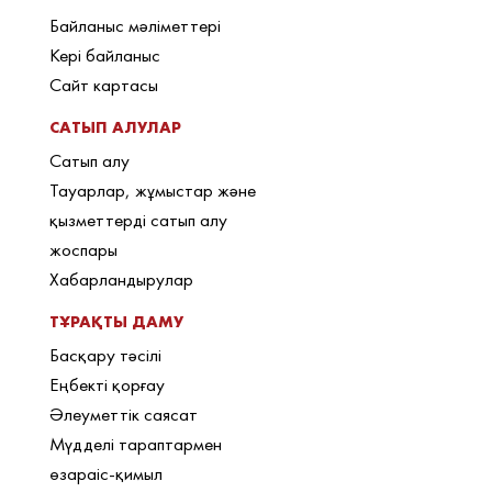
Байланыс мәліметтері
Кері байланыс
Сайт картасы
САТЫП АЛУЛАР
Сатып алу
Тауарлар, жұмыстар және
қызметтерді сатып алу
жоспары
Хабарландырулар
ТҰРАҚТЫ ДАМУ
Басқару тәсілі
Еңбекті қорғау
Әлеуметтік саясат
Мүдделі тараптармен
өзараіс-қимыл