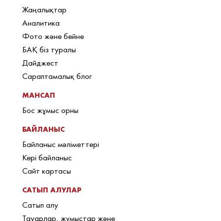
Жаңалықтар
Аналитика
Фото және бейне
БАҚ біз туралы
Дайджест
Сараптамалық блог
МАНСАП
Бос жұмыс орны
БАЙЛАНЫС
Байланыс мәліметтері
Кері байланыс
Сайт картасы
САТЫП АЛУЛАР
Сатып алу
Тауарлар, жұмыстар және