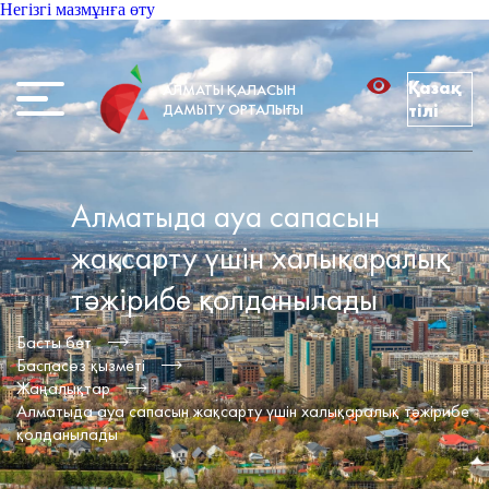
Негізгі мазмұнға өту
Қазақ
АЛМАТЫ ҚАЛАСЫН
ДАМЫТУ ОРТАЛЫҒЫ
тілі
Алматыда ауа сапасын
жақсарту үшін халықаралық
тәжірибе қолданылады
Басты бет
Баспасөз қызметі
Жаңалықтар
Алматыда ауа сапасын жақсарту үшін халықаралық тәжірибе
қолданылады