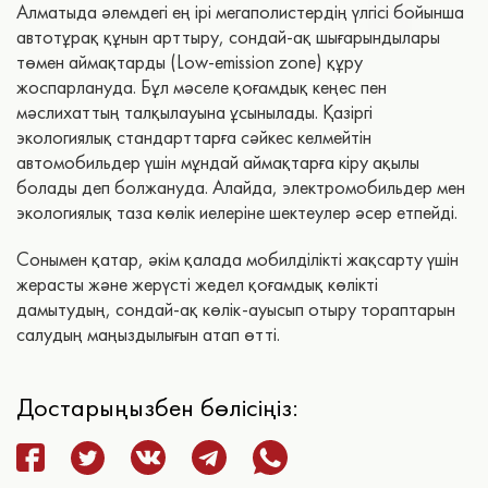
Алматыда әлемдегі ең ірі мегаполистердің үлгісі бойынша
автотұрақ құнын арттыру, сондай-ақ шығарындылары
төмен аймақтарды (Low-emission zone) құру
жоспарлануда. Бұл мәселе қоғамдық кеңес пен
мәслихаттың талқылауына ұсынылады. Қазіргі
экологиялық стандарттарға сәйкес келмейтін
автомобильдер үшін мұндай аймақтарға кіру ақылы
болады деп болжануда. Алайда, электромобильдер мен
экологиялық таза көлік иелеріне шектеулер әсер етпейді.
Сонымен қатар, әкім қалада мобилділікті жақсарту үшін
жерасты және жерүсті жедел қоғамдық көлікті
дамытудың, сондай-ақ көлік-ауысып отыру тораптарын
салудың маңыздылығын атап өтті.
Достарыңызбен бөлісіңіз: