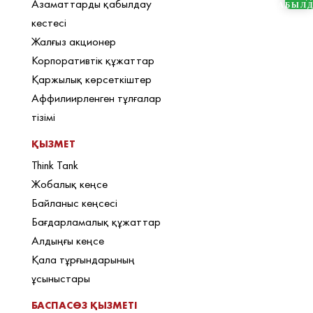
Азаматтарды қабылдау
ҚАБЫЛ
кестесі
Жалғыз акционер
Корпоративтік құжаттар
Қаржылық көрсеткіштер
Аффилиирленген тұлғалар
тізімі
ҚЫЗМЕТ
Think Tank
Жобалық кеңсе
Байланыс кеңсесі
Бағдарламалық құжаттар
Алдыңғы кеңсе
Қала тұрғындарының
ұсыныстары
БАСПАСӨЗ ҚЫЗМЕТІ