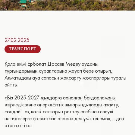
27.02.2025
ТРАНСПОРТ
Қала әкімі Ерболат Досаев Медеу ауданы
тұрғындарының сұрақтарына жауап бере отырып,
Алматыдағы ауа сапасын жақсарту жоспарлары туралы
айтты.
«Біз 2025-2027 жылдарға арналған бағдарламаны
әзірледік және өнеркәсіптік шығарындыларды азайту,
сондай - ақ көлік секторын реттеу есебінен елеулі
нәтижелерге қолжеткізе аламыз деп үміттенеміз», - деп
атап өтті ол.