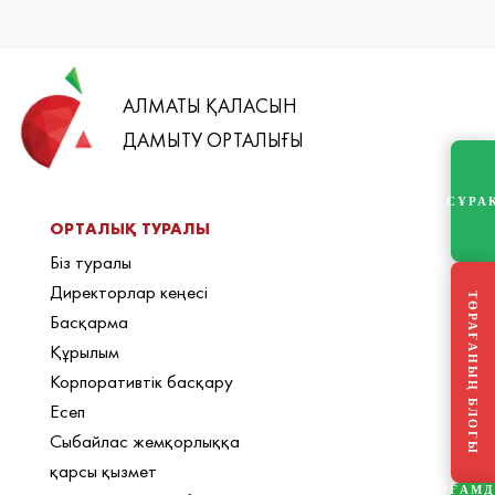
АЛМАТЫ ҚАЛАСЫН
ДАМЫТУ ОРТАЛЫҒЫ
СҰРА
ОРТАЛЫҚ ТУРАЛЫ
Біз туралы
Директорлар кеңесі
ТӨРАҒАНЫҢ БЛОГЫ
Басқарма
Құрылым
Корпоративтік басқару
Есеп
Сыбайлас жемқорлыққа
қарсы қызмет
ҚОҒАМ