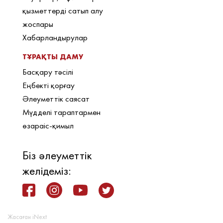
қызметтерді сатып алу
жоспары
Хабарландырулар
ТҰРАҚТЫ ДАМУ
Басқару тәсілі
Еңбекті қорғау
Әлеуметтік саясат
Мүдделі тараптармен
өзараіс-қимыл
Біз әлеуметтік
желідеміз:
Жасаған iNext