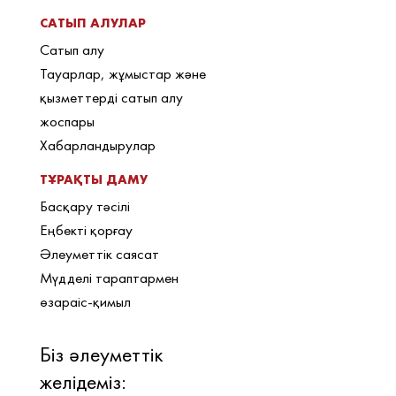
САТЫП АЛУЛАР
Сатып алу
Тауарлар, жұмыстар және
қызметтерді сатып алу
жоспары
Хабарландырулар
ТҰРАҚТЫ ДАМУ
Басқару тәсілі
Еңбекті қорғау
Әлеуметтік саясат
Мүдделі тараптармен
өзараіс-қимыл
Біз әлеуметтік
желідеміз: