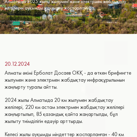
Алматыда 2025 жылы жылумен және электрмен жабдықтау
желілерін ауқымды жаңғырту жоспарлануда
20.12.2024
Алматы әкімі Ерболат Досаев ОКҚ - да өткен брифингте
жылумен және электрмен жабдықтау инфрақұрылымын
жаңғырту туралы айтты.
2024 жылы Алматыда 20 км жылумен жабдықтау
желілері, 220 км астам электрмен жабдықтау желілері
жаңғыртылып, 85 қазандық қайта жаңартылды, бұл
жылыту тиімділігін едәуір арттырды.
Келесі жылы ауқымды міндеттер жоспарланған - 40 км