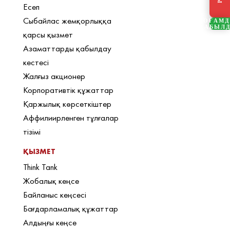
Есеп
Сыбайлас жемқорлыққа
ҚОҒАМ
ҚАБЫЛ
қарсы қызмет
Азаматтарды қабылдау
кестесі
Жалғыз акционер
Корпоративтік құжаттар
Қаржылық көрсеткіштер
Аффилиирленген тұлғалар
тізімі
ҚЫЗМЕТ
Think Tank
Жобалық кеңсе
Байланыс кеңсесі
Бағдарламалық құжаттар
Алдыңғы кеңсе