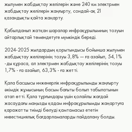
жылумен жабдықтау желілерін және 240 км электрмен
жабдықтау желілерін жаңғырту, сондай-ақ 21
қазандықты қайта жаңарту.
Қабылданып жатқан шаралар инфрақұрылымның тозуын
айтарлықтай төмендетуге мүмкіндік береді.
2024-2025 жылдардың қорытындысы бойынша жылумен
жабдықтау желілерінің тозуы 3,8% — ға азайып, 54,1%
-ды құраса, ал электрмен жабдықтау желілерінің тозуы
1,7% - ға азайып, 63,3% - ға жетті.
Қала басшысы инженерлік инфрақұрылымды жаңғырту
әкімдік жұмысының басым бағыты болып табылатынын
атап өтті. Қала тұрғындары үшін қолайлы жағдай
жасаудағы маңызды қадам инфрақұрылымды жаңартуға
қаражатты тиімді бөлуді қамтамасыз ететін
инвестициялық бағдарламаларды пайдалану болды.