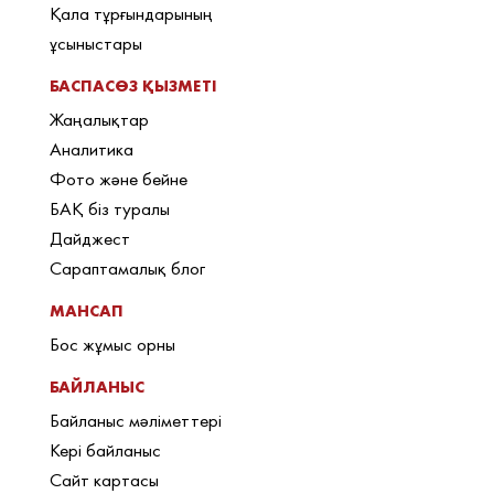
Қала тұрғындарының
ұсыныстары
БАСПАСӨЗ ҚЫЗМЕТІ
Жаңалықтар
Аналитика
Фото және бейне
БАҚ біз туралы
Дайджест
Сараптамалық блог
МАНСАП
Бос жұмыс орны
БАЙЛАНЫС
Байланыс мәліметтері
Кері байланыс
Сайт картасы