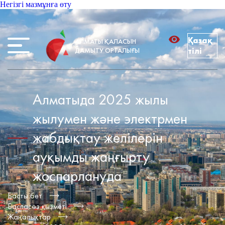
Негізгі мазмұнға өту
Қазақ
АЛМАТЫ ҚАЛАСЫН
ДАМЫТУ ОРТАЛЫҒЫ
тілі
Алматыда 2025 жылы
жылумен және электрмен
жабдықтау желілерін
ауқымды жаңғырту
жоспарлануда
Басты бет
Баспасөз қызметі
Жаңалықтар