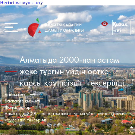
Негізгі мазмұнға өту
Қазақ
АЛМАТЫ ҚАЛАСЫН
ДАМЫТУ ОРТАЛЫҒЫ
тілі
Алматыда 2000-нан астам
жеке тұрғын үйдің өртке
қарсы қауіпсіздігі тексерілді
Басты бет
Баспасөз қызметі
Жаңалықтар
Алматыда 2000-нан астам жеке тұрғын үйдің өртке қарсы
қауіпсіздігі тексерілді