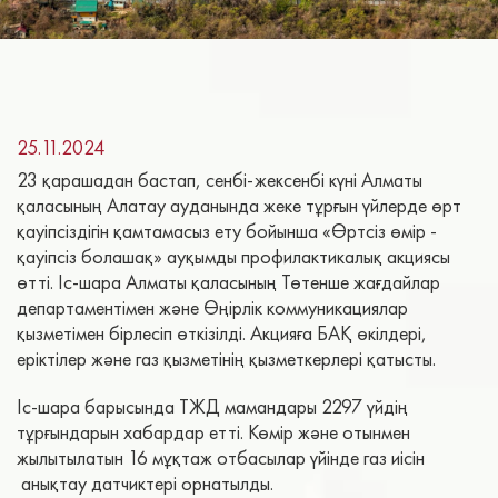
25.11.2024
23 қарашадан бастап, сенбі-жексенбі күні Алматы
қаласының Алатау ауданында жеке тұрғын үйлерде өрт
қауіпсіздігін қамтамасыз ету бойынша «Өртсіз өмір -
қауіпсіз болашақ» ауқымды профилактикалық акциясы
өтті. Іс-шара Алматы қаласының Төтенше жағдайлар
департаментімен және Өңірлік коммуникациялар
қызметімен бірлесіп өткізілді. Акцияға БАҚ өкілдері,
еріктілер және газ қызметінің қызметкерлері қатысты.
Іс-шара барысында ТЖД мамандары 2297 үйдің
тұрғындарын хабардар етті. Көмір және отынмен
жылытылатын 16 мұқтаж отбасылар үйінде газ иісін
анықтау датчиктері орнатылды.