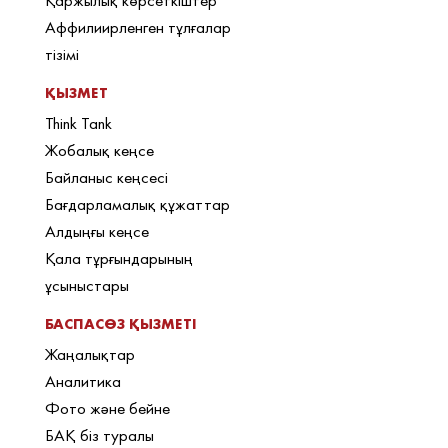
Қаржылық көрсеткіштер
Аффилиирленген тұлғалар
тізімі
ҚЫЗМЕТ
Think Tank
Жобалық кеңсе
Байланыс кеңсесі
Бағдарламалық құжаттар
Алдыңғы кеңсе
Қала тұрғындарының
ұсыныстары
БАСПАСӨЗ ҚЫЗМЕТІ
Жаңалықтар
Аналитика
Фото және бейне
БАҚ біз туралы