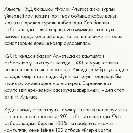
Алматы ТЖД басшысы Нұрлан Атығаев жеке тұрғын
үйлердегі қауіпсіздікті арттыру бойынша қабылданып
жатқан шаралар туралы хабарлады. Көп балалы
отбасыларды, зейнеткерлер мен мүмкіндігі шектеулі
азаматтарды қоса алғанда, халықтың әлеуметтік осал
санаттарына ерекше назар аударылады.
«2018 жылдан бастап Алматыда аз қамтылған
отбасылар үшін өтеусіз негізде 1500-ге жуық газ иісін
анықтайтын датчигі орнатылды. Алайда, кейбір тұрғындар
оларды өшіріп тастайды, бұл үлкен қауіп төндіреді. Біз
түсіндіру жұмыстарын жалғастырып, барлығын өрт
қауіпсіздігі ережелерін сақтауға шақырамыз», - деп атап
өтті Н. Атығаев.
Аудан әкімдіктері атаулы көмек үшін халықтың әлеуметтік
осал топтарына жататын 901 отбасын анықтады. Осы
отбасылардың барлық 100% - ы профилактикамен
қамтылған, оның ішінде 102 отбасы үйлерін қатты