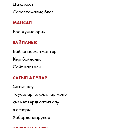
Дайджест
Сараптамалық блог
МАНСАП
Бос жұмыс орны
БАЙЛАНЫС
Байланыс мәліметтері
Кері байланыс
Сайт картасы
САТЫП АЛУЛАР
Сатып алу
Тауарлар, жұмыстар және
қызметтерді сатып алу
жоспары
Хабарландырулар