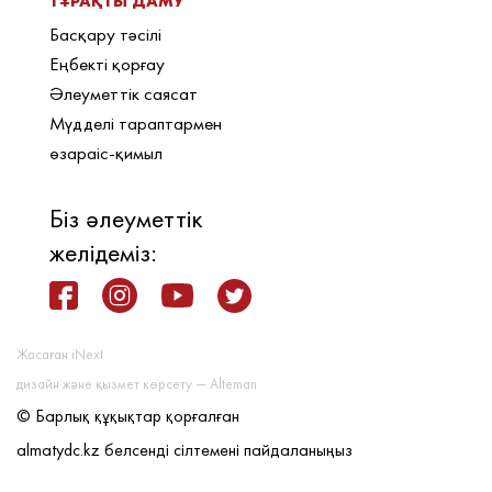
ТҰРАҚТЫ ДАМУ
Басқару тәсілі
Еңбекті қорғау
Әлеуметтік саясат
Мүдделі тараптармен
өзараіс-қимыл
Біз әлеуметтік
желідеміз:
Жасаған iNext
дизайн және қызмет көрсету — Alteman
© Барлық құқықтар қорғалған
almatydc.kz белсенді сілтемені пайдаланыңыз