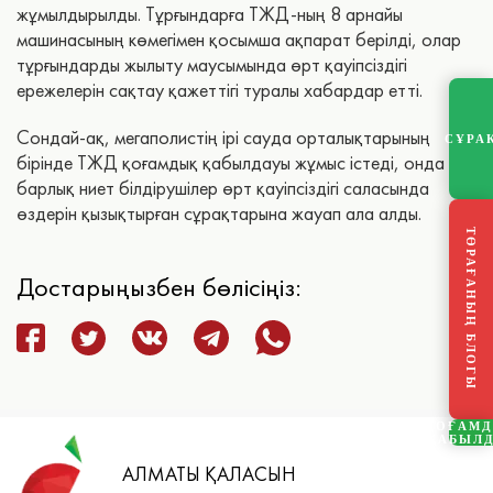
жұмылдырылды. Тұрғындарға ТЖД-ның 8 арнайы
машинасының көмегімен қосымша ақпарат берілді, олар
тұрғындарды жылыту маусымында өрт қауіпсіздігі
ережелерін сақтау қажеттігі туралы хабардар етті.
Сондай-ақ, мегаполистің ірі сауда орталықтарының
СҰРА
бірінде ТЖД қоғамдық қабылдауы жұмыс істеді, онда
барлық ниет білдірушілер өрт қауіпсіздігі саласында
өздерін қызықтырған сұрақтарына жауап ала алды.
ТӨРАҒАНЫҢ БЛОГЫ
Достарыңызбен бөлісіңіз:
ҚОҒАМ
ҚАБЫЛ
АЛМАТЫ ҚАЛАСЫН