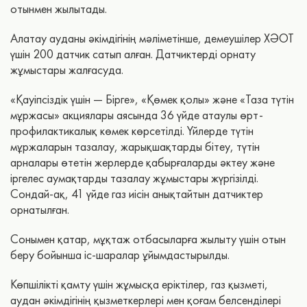
отынмен жылытады.
Алатау ауданы әкімдігінің мәліметінше, демеушілер ХӘОТ
үшін 200 датчик сатып алған. Датчиктерді орнату
жұмыстары жалғасуда.
«Қауіпсіздік үшін — Бірге», «Қөмек қолы» және «Таза түтін
мұржасы» акциялары аясында 36 үйде атаулы өрт-
профилактикалық көмек көрсетілді. Үйлерде түтін
мұржаларын тазалау, жарықшақтарды бітеу, түтін
арналары өтетін жерлерде қабырғаларды әктеу және
іргелес аумақтарды тазалау жұмыстары жүргізілді.
Сондай-ақ, 41 үйде газ иісін анықтайтын датчиктер
орнатылған.
Сонымен қатар, мұқтаж отбасыларға жылыту үшін отын
беру бойынша іс-шаралар ұйымдастырылды.
Көпшілікті қамту үшін жұмысқа еріктілер, газ қызметі,
аудан әкімдігінің қызметкерлері мен қоғам белсенділері