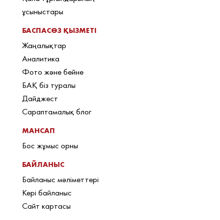
ұсыныстары
БАСПАСӨЗ ҚЫЗМЕТІ
Жаңалықтар
Аналитика
Фото және бейне
БАҚ біз туралы
Дайджест
Сараптамалық блог
МАНСАП
Бос жұмыс орны
БАЙЛАНЫС
Байланыс мәліметтері
Кері байланыс
Сайт картасы