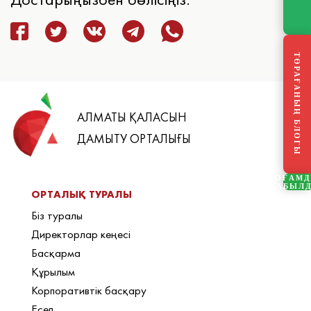
ТӨРАҒАНЫҢ БЛОГЫ
АЛМАТЫ ҚАЛАСЫН
ДАМЫТУ ОРТАЛЫҒЫ
ҚОҒАМ
ҚАБЫЛ
ОРТАЛЫҚ ТУРАЛЫ
Біз туралы
Директорлар кеңесі
Басқарма
Құрылым
Корпоративтік басқару
Есеп