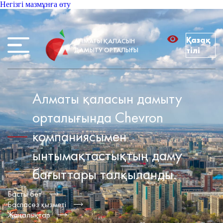
Негізгі мазмұнға өту
Қазақ
АЛМАТЫ ҚАЛАСЫН
ДАМЫТУ ОРТАЛЫҒЫ
тілі
Алматы қаласын дамыту
орталығында Chevron
компаниясымен
ынтымақтастықтың даму
бағыттары талқыланды.
Басты бет
Баспасөз қызметі
Жаңалықтар