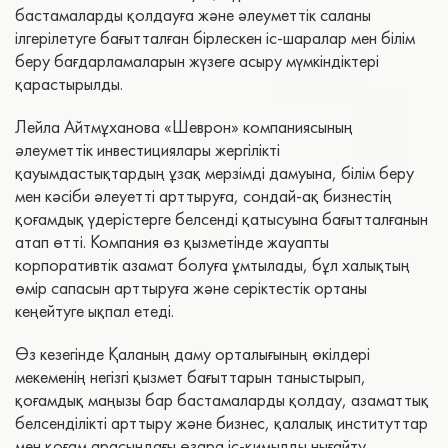
бастамаларды қолдауға және әлеуметтік саланы
ілгерілетуге бағытталған бірлескен іс-шаралар мен білім
беру бағдарламаларын жүзеге асыру мүмкіндіктері
қарастырылды.
Лейла Айтмұханова «Шеврон» компаниясының
әлеуметтік инвестициялары жергілікті
қауымдастықтардың ұзақ мерзімді дамуына, білім беру
мен кәсіби әлеуетті арттыруға, сондай-ақ бизнестің
қоғамдық үдерістерге белсенді қатысуына бағытталғанын
атап өтті. Компания өз қызметінде жауапты
корпоративтік азамат болуға ұмтылады, бұл халықтың
өмір сапасын арттыруға және серіктестік ортаны
кеңейтуге ықпал етеді.
Өз кезегінде Қаланың даму орталығының өкілдері
мекеменің негізгі қызмет бағыттарын таныстырып,
қоғамдық маңызы бар бастамаларды қолдау, азаматтық
белсенділікті арттыру және бизнес, қалалық институттар
мен қоғам арасындағы өзара іс-қимылды нығайту