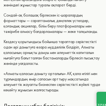
жөніндегі жұмыстар туралы ақпарат берді.
Сондай-ақ болашақ бірлескен іс-шаралардың
форматтары — сараптамалық дөңгелек үстелдер,
қоғамдық акциялар, білім беру платформалары мен
тәжірибе алмасу бағдарламалары — жеке талқыланды.
Кездесу қорытындысы бойынша тараптар серіктестікті
одан әрі дамытуға өзара мүдделілік білдіріп, Алматы
қаласының орнықты дамуы мен әлеуметтік капиталын
нығайтуға бағытталған бастамаларды бірлесіп пысықтау
жөнінде уағдаласты.
«Алматы қаласын дамыту орталығы» АҚ қала игілігі мен
тұрғындардың өмір сапасын арттыру мақсатында
әлеуметтік жауапты бизнеспен серіктестікті жүйелі түрде
кеңейту жұмысын жалғастырады.
Достарыңызбен бөлісіңіз:
СҰРА