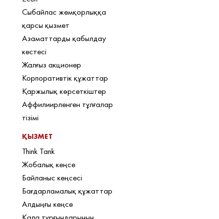
Сыбайлас жемқорлыққа
қарсы қызмет
Азаматтарды қабылдау
кестесі
Жалғыз акционер
Корпоративтік құжаттар
Қаржылық көрсеткіштер
Аффилиирленген тұлғалар
тізімі
ҚЫЗМЕТ
Think Tank
Жобалық кеңсе
Байланыс кеңсесі
Бағдарламалық құжаттар
Алдыңғы кеңсе
Қала тұрғындарының