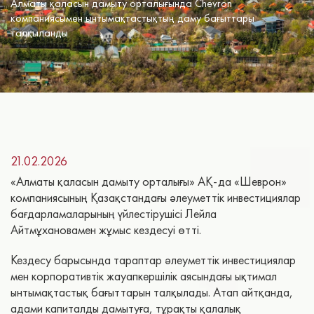
Алматы қаласын дамыту орталығында Chevron
компаниясымен ынтымақтастықтың даму бағыттары
талқыланды.
21.02.2026
«Алматы қаласын дамыту орталығы» АҚ-да «Шеврон»
компаниясының Қазақстандағы әлеуметтік инвестициялар
бағдарламаларының үйлестірушісі Лейла
Айтмұхановамен жұмыс кездесуі өтті.
Кездесу барысында тараптар әлеуметтік инвестициялар
мен корпоративтік жауапкершілік аясындағы ықтимал
ынтымақтастық бағыттарын талқылады. Атап айтқанда,
адами капиталды дамытуға, тұрақты қалалық