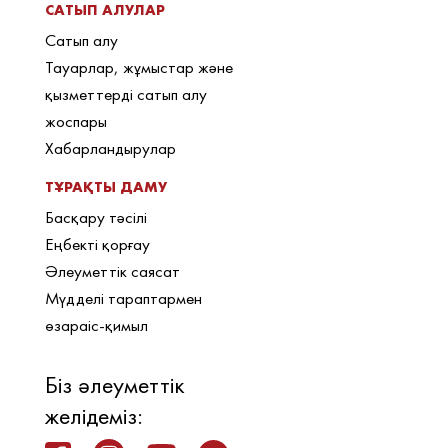
САТЫП АЛУЛАР
Сатып алу
Тауарлар, жұмыстар және
қызметтерді сатып алу
жоспары
Хабарландырулар
ТҰРАҚТЫ ДАМУ
Басқару тәсілі
Еңбекті қорғау
Әлеуметтік саясат
Мүдделі тараптармен
өзараіс-қимыл
Біз әлеуметтік
желідеміз: